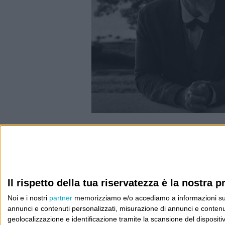
Info
AI che scrive di Taylor Swift come se fossi io
Il rispetto della tua riservatezza è la nostra pr
Filologia di Wittgenstein
Noi e i nostri
partner
memorizziamo e/o accediamo a informazioni su un 
Cookie
annunci e contenuti personalizzati, misurazione di annunci e contenuti
geolocalizzazione e identificazione tramite la scansione del dispositivo.
Informativa sui cookie