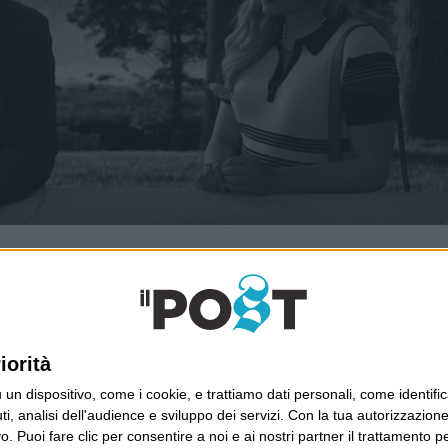
Ultimi articoli
La sinistra de coccio
iorità
Don’t feed the trolls
A chi pensi, quando senti dire “patrimoniale”?
dispositivo, come i cookie, e trattiamo dati personali, come identifica
Con due pistole caricate a salve e un canestro di
, analisi dell'audience e sviluppo dei servizi.
Con la tua autorizzazione 
parole
 Puoi fare clic per consentire a noi e ai nostri partner il trattamento per 