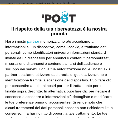
Il rispetto della tua riservatezza è la nostra
priorità
Noi e i nostri
partner
memorizziamo e/o accediamo a
informazioni su un dispositivo, come i cookie, e trattiamo dati
personali, come identificatori univoci e informazioni standard
inviate da un dispositivo per annunci e contenuti personalizzati,
misurazione di annunci e contenuti, analisi dell'audience e
sviluppo dei servizi.
Con la tua autorizzazione noi e i nostri 1731
partner possiamo utilizzare dati precisi di geolocalizzazione e
identificazione tramite la scansione del dispositivo. Puoi fare clic
per consentire a noi e ai nostri partner il trattamento per le
Ultimi articoli
finalità sopra descritte. In alternativa puoi fare clic per negare il
La sinistra de coccio
consenso o accedere a informazioni più dettagliate e modificare
le tue preferenze prima di acconsentire.
Si rende noto che
Don’t feed the trolls
alcuni trattamenti dei dati personali possono non richiedere il tuo
A chi pensi, quando senti dire “patrimoniale”?
consenso, ma hai il diritto di opporti a tale trattamento. Le tue
Con due pistole caricate a salve e un canestro di parole