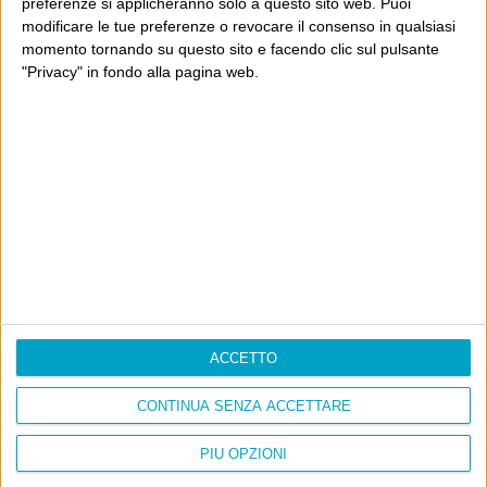
preferenze si applicheranno solo a questo sito web. Puoi
Cinquantaquattro contro quarantasei
modificare le tue preferenze o revocare il consenso in qualsiasi
momento tornando su questo sito e facendo clic sul pulsante
"Privacy" in fondo alla pagina web.
Info
AI che scrive di Taylor Swift come se fossi io
Filologia di Wittgenstein
Cookie
Informativa sui cookie
ACCETTO
Ultimi articoli
CONTINUA SENZA ACCETTARE
La sinistra de coccio
PIÙ OPZIONI
Don’t feed the trolls
A chi pensi, quando senti dire “patrimoniale”?