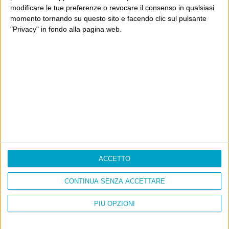
modificare le tue preferenze o revocare il consenso in qualsiasi
momento tornando su questo sito e facendo clic sul pulsante
"Privacy" in fondo alla pagina web.
Info
AI che scrive di Taylor Swift come se fossi io
Filologia di Wittgenstein
Cookie
Informativa sui cookie
ACCETTO
Ultimi articoli
CONTINUA SENZA ACCETTARE
La sinistra de coccio
Don’t feed the trolls
PIÙ OPZIONI
A chi pensi, quando senti dire “patrimoniale”?
Con due pistole caricate a salve e un canestro di parole