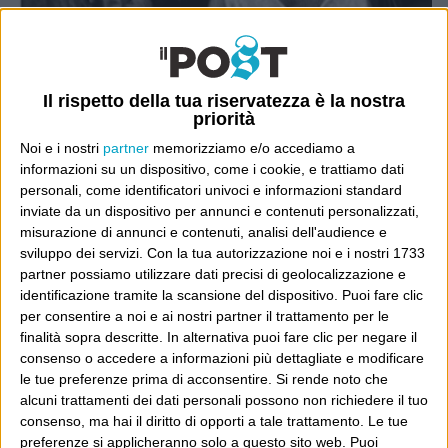
Il rispetto della tua riservatezza è la nostra
priorità
Noi e i nostri
partner
memorizziamo e/o accediamo a
informazioni su un dispositivo, come i cookie, e trattiamo dati
personali, come identificatori univoci e informazioni standard
inviate da un dispositivo per annunci e contenuti personalizzati,
misurazione di annunci e contenuti, analisi dell'audience e
sviluppo dei servizi.
Con la tua autorizzazione noi e i nostri 1733
partner possiamo utilizzare dati precisi di geolocalizzazione e
identificazione tramite la scansione del dispositivo. Puoi fare clic
Ultimi articoli
per consentire a noi e ai nostri partner il trattamento per le
La sinistra de coccio
finalità sopra descritte. In alternativa puoi fare clic per negare il
consenso o accedere a informazioni più dettagliate e modificare
Don’t feed the trolls
le tue preferenze prima di acconsentire.
Si rende noto che
A chi pensi, quando senti dire “patrimoniale”?
alcuni trattamenti dei dati personali possono non richiedere il tuo
Con due pistole caricate a salve e un canestro di parole
consenso, ma hai il diritto di opporti a tale trattamento. Le tue
Cinquantaquattro contro quarantasei
preferenze si applicheranno solo a questo sito web. Puoi