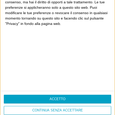
La sinistra de coccio
consenso, ma hai il diritto di opporti a tale trattamento. Le tue
Don’t feed the trolls
preferenze si applicheranno solo a questo sito web. Puoi
modificare le tue preferenze o revocare il consenso in qualsiasi
A chi pensi, quando senti dire “patrimoniale”?
momento tornando su questo sito e facendo clic sul pulsante
Con due pistole caricate a salve e un canestro di parole
"Privacy" in fondo alla pagina web.
Cinquantaquattro contro quarantasei
Info
AI che scrive di Taylor Swift come se fossi io
Filologia di Wittgenstein
Cookie
Informativa sui cookie
ACCETTO
CONTINUA SENZA ACCETTARE