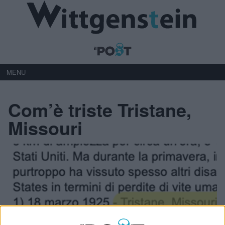
MENU
Com’è triste Tristane,
Missouri