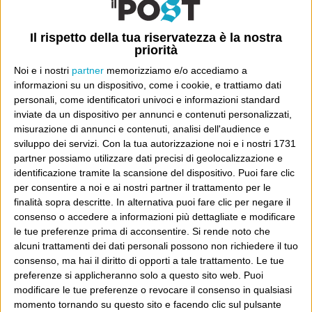
Il rispetto della tua riservatezza è la nostra
priorità
Noi e i nostri
partner
memorizziamo e/o accediamo a
informazioni su un dispositivo, come i cookie, e trattiamo dati
Ultimi articoli
personali, come identificatori univoci e informazioni standard
inviate da un dispositivo per annunci e contenuti personalizzati,
La sinistra de coccio
misurazione di annunci e contenuti, analisi dell'audience e
Don’t feed the trolls
sviluppo dei servizi.
Con la tua autorizzazione noi e i nostri 1731
A chi pensi, quando senti dire “patrimoniale”?
partner possiamo utilizzare dati precisi di geolocalizzazione e
identificazione tramite la scansione del dispositivo. Puoi fare clic
Con due pistole caricate a salve e un canestro di parole
per consentire a noi e ai nostri partner il trattamento per le
Cinquantaquattro contro quarantasei
finalità sopra descritte. In alternativa puoi fare clic per negare il
consenso o accedere a informazioni più dettagliate e modificare
le tue preferenze prima di acconsentire.
Si rende noto che
alcuni trattamenti dei dati personali possono non richiedere il tuo
consenso, ma hai il diritto di opporti a tale trattamento. Le tue
preferenze si applicheranno solo a questo sito web. Puoi
Info
modificare le tue preferenze o revocare il consenso in qualsiasi
momento tornando su questo sito e facendo clic sul pulsante
AI che scrive di Taylor Swift come se fossi io