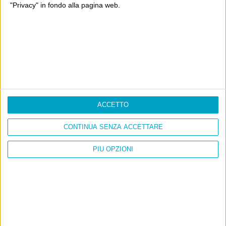
"Privacy" in fondo alla pagina web.
Filologia di Wittgenstein
Cookie
Informativa sui cookie
Ultimi articoli
ACCETTO
La sinistra de coccio
Don’t feed the trolls
CONTINUA SENZA ACCETTARE
A chi pensi, quando senti dire “patrimoniale”?
Con due pistole caricate a salve e un canestro di parole
PIÙ OPZIONI
Cinquantaquattro contro quarantasei
Wittgenstein © 2026 All Rights Reserved