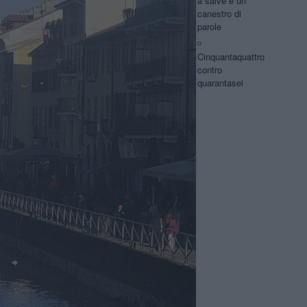
a salve e un
canestro di
parole
Cinquantaquattro
contro
quarantasei