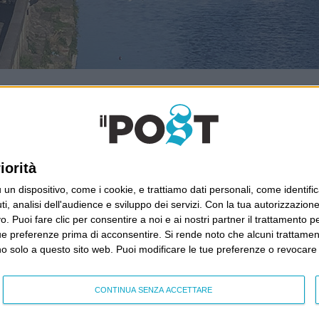
Ultimi articoli
La sinistra de coccio
iorità
Don’t feed the trolls
A chi pensi, quando senti dire “patrimoniale”?
dispositivo, come i cookie, e trattiamo dati personali, come identifica
Con due pistole caricate a salve e un canestro di
, analisi dell'audience e sviluppo dei servizi.
Con la tua autorizzazione 
parole
 Puoi fare clic per consentire a noi e ai nostri partner il trattamento per 
ue preferenze prima di acconsentire.
Cinquantaquattro contro quarantasei
Si rende noto che alcuni trattament
anno solo a questo sito web. Puoi modificare le tue preferenze o revoca
CONTINUA SENZA ACCETTARE
Wittgenstein © 2026 All Rights Reserved