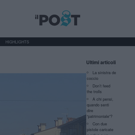
HIGHLIGHTS
Ultimi articoli
La sinistra de
coccio
Don’t feed
the trolls
A chi pensi,
quando senti
dire
“patrimoniale”?
Con due
pistole caricate