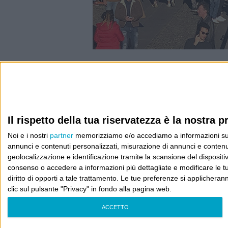
Info
AI che scrive di Taylor Swift come se fossi io
Il rispetto della tua riservatezza è la nostra pr
Filologia di Wittgenstein
Noi e i nostri
partner
memorizziamo e/o accediamo a informazioni su un 
Cookie
annunci e contenuti personalizzati, misurazione di annunci e contenuti
geolocalizzazione e identificazione tramite la scansione del dispositivo.
Informativa sui cookie
consenso o accedere a informazioni più dettagliate e modificare le t
diritto di opporti a tale trattamento. Le tue preferenze si applicher
clic sul pulsante "Privacy" in fondo alla pagina web.
ACCETTO