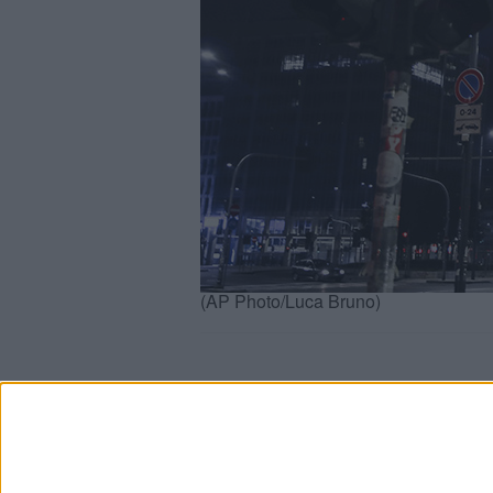
(AP Photo/Luca Bruno)
Info
AI che scrive di Taylor Swift come se fossi io