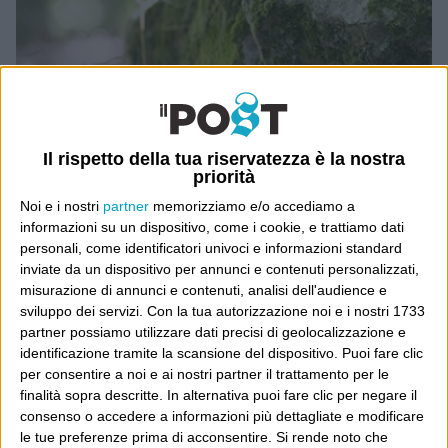
Il rispetto della tua riservatezza è la nostra
priorità
Noi e i nostri
partner
memorizziamo e/o accediamo a
informazioni su un dispositivo, come i cookie, e trattiamo dati
personali, come identificatori univoci e informazioni standard
MARLBOROUGH, ENGLAND – JULY 30: A sarsen stone
lies in the West Woods on July 30, 2020 in Marlborough,
inviate da un dispositivo per annunci e contenuti personalizzati,
England. Archaeologists have discovered that the sarsen
misurazione di annunci e contenuti, analisi dell'audience e
stones used for the prehistoric temple Stonehenge were
sviluppo dei servizi.
Con la tua autorizzazione noi e i nostri 1733
from a two square mile part of woodland called ‘West
Woods’ just south of the village of Lockeridge near
partner possiamo utilizzare dati precisi di geolocalizzazione e
Marlborough. The stones, which weigh approximately 20
identificazione tramite la scansione del dispositivo. Puoi fare clic
tonnes, were moved south to Stonehenge over a distance
per consentire a noi e ai nostri partner il trattamento per le
of 15 miles. (Photo by Matthew Horwood/Getty Images)
finalità sopra descritte. In alternativa puoi fare clic per negare il
consenso o accedere a informazioni più dettagliate e modificare
le tue preferenze prima di acconsentire.
Si rende noto che