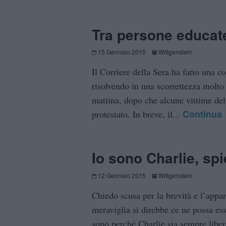
Tra persone educat
15 Gennaio 2015
Wittgenstein
Il Corriere della Sera ha fatto una c
risolvendo in una scorrettezza molto 
mattina, dopo che alcune vittime del
Continua
protestato. In breve, il...
Io sono Charlie, sp
12 Gennaio 2015
Wittgenstein
Chiedo scusa per la brevità e l’appa
meraviglia si direbbe ce ne possa es
sono perché Charlie sia sempre libero