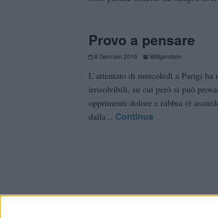
Provo a pensare
8 Gennaio 2015
Wittgenstein
L’attentato di mercoledì a Parigi ha 
irrisolvibili, su cui però si può pro
opprimenti dolore e rabbia (è assurd
Continua
dalla...