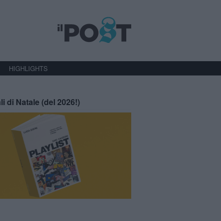
HIGHLIGHTS
li di Natale (del 2026!)