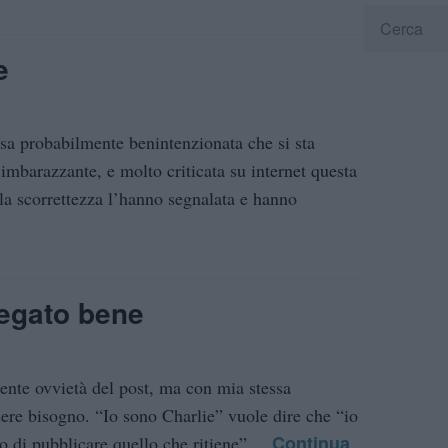
e
osa probabilmente benintenzionata che si sta
imbarazzante, e molto criticata su internet questa
la scorrettezza l’hanno segnalata e hanno
iegato bene
rente ovvietà del post, ma con mia stessa
sere bisogno. “Io sono Charlie” vuole dire che “io
Continua
 di pubblicare quello che ritiene”....