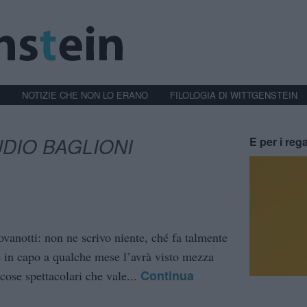
NOTIZIE CHE NON LO ERANO
FILOLOGIA DI WITTGENSTEIN
DIO BAGLIONI
E per i rega
ovanotti: non ne scrivo niente, ché fa talmente
e in capo a qualche mese l’avrà visto mezza
Continua
 cose spettacolari che vale...