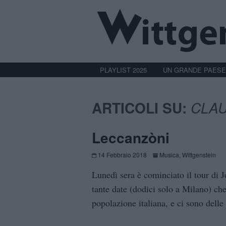
PLAYLIST 2025
UN GRANDE PAESE
ARTICOLI SU:
CLAU
Leccanzòni
14 Febbraio 2018
Musica
,
Wittgenstein
Lunedì sera è cominciato il tour di J
tante date (dodici solo a Milano) ch
popolazione italiana, e ci sono delle