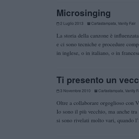
Microsinging
2 Luglio 2013
Cartastampata
,
Vanity Fair
La storia della canzone è influenzata 
e ci sono tecniche e procedure compl
in inglese, o in italiano, o in frances
Ti presento un vec
3 Novembre 2010
Cartastampata
,
Vanity F
Oltre a collaborare orgoglioso con Va
Io sono il più vecchio, ma anche tra 
si sono rivelati molto vari, quando l