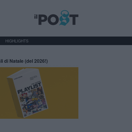
HIGHLIGHTS
li di Natale (del 2026!)