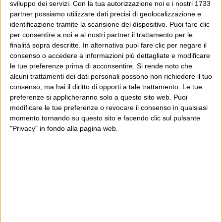
sviluppo dei servizi.
Con la tua autorizzazione noi e i nostri 1733
Woodstock giubilare
partner possiamo utilizzare dati precisi di geolocalizzazione e
identificazione tramite la scansione del dispositivo. Puoi fare clic
17 Agosto 2000
Cartastampata
,
Il Foglio
per consentire a noi e ai nostri partner il trattamento per le
finalità sopra descritte. In alternativa puoi fare clic per negare il
Come alcuni hanno già sommessamente indicato, con
consenso o accedere a informazioni più dettagliate e modificare
qualche imbarazzo, questo Giubileo dei giovani somiglia
le tue preferenze prima di acconsentire.
Si rende noto che
moltissimo a un happening rock. La quale constatazione
alcuni trattamenti dei dati personali possono non richiedere il tuo
consenso, ma hai il diritto di opporti a tale trattamento. Le tue
rende interessante scoprire quali sono le affinità e quali
preferenze si applicheranno solo a questo sito web. Puoi
le differenze e ispira due pensieri. Prima le differenze....
modificare le tue preferenze o revocare il consenso in qualsiasi
Continua
momento tornando su questo sito e facendo clic sul pulsante
"Privacy" in fondo alla pagina web.
Papaboys a Roma
17 Agosto 2000
Cartastampata
,
Il Foglio
Il problema con questo milione e passa di giovani calati
su Roma perché li ha chiamati il papa, è che non si