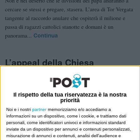
Non è nel deserto che le divisioni del papa andranno a
cercare se stessi e pregare, stasera. L’area di Tor Vergata
tangente al raccordo anulare che ospiterà il milione e
passa di ragazzi cattolici stanotte e domani è un
Continua
panorama...
L’appeal della Chiesa
18 Agosto 2000
Cartastampata
,
Il Foglio
Accorrono i giovani a Roma per il Giubileo, per
incontrare il papa. Alla cerimonia inaugurale vengono
Il rispetto della tua riservatezza è la nostra
priorità
presentate le varie nazioni presenti con la lettura di
Noi e i nostri
partner
memorizziamo e/o accediamo a
alcuni passi del Vangelo. Dei giovani attori interpretano
informazioni su un dispositivo, come i cookie, e trattiamo dati
Continua
passi della Bibbia sul sagrato di San...
personali, come identificatori univoci e informazioni standard
inviate da un dispositivo per annunci e contenuti personalizzati,
misurazione di annunci e contenuti, analisi dell'audience e