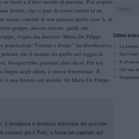
o se stessi e il loro mondo di persone. Poi, popolo
mo diversi, che ci pare di essere entrati in un
he siamo convinti di non pensare quelle cose lì, di
. Terzo gruppo, ancora minore, quelli che
Ultimi artic
ruppo, esiguo ma decisivo: Maria De Filippi.
ste popolazioni “Uomini e donne” sia diseducativo,
La sinistr
a pensare che il mondo sia quello nel raggio di
Don’t feed 
A chi pens
rove, bisognerebbe guardare altro da sé. Per noi
Con due pi
la lingua degli alieni, è invece fenomenale. È
Cinquantaq
to: è una finestra sul mondo. Di Maria De Filippi
, il fondatore e direttore editoriale del giornale
é conosci già il Post, o forse sei capitato qui