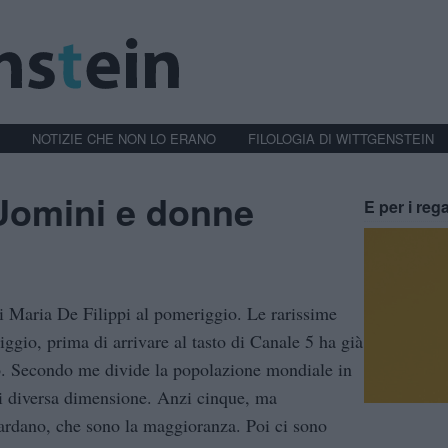
NOTIZIE CHE NON LO ERANO
FILOLOGIA DI WITTGENSTEIN
Uomini e donne
E per i rega
 Maria De Filippi al pomeriggio. Le rarissime
ggio, prima di arrivare al tasto di Canale 5 ha già
co. Secondo me divide la popolazione mondiale in
di diversa dimensione. Anzi cinque, ma
uardano, che sono la maggioranza. Poi ci sono