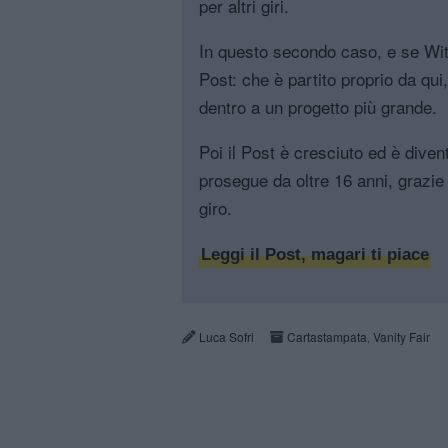
per altri giri.
In questo secondo caso, e se Witt
Post: che è partito proprio da qui
dentro a un progetto più grande.
Poi il Post è cresciuto ed è diven
prosegue da oltre 16 anni, grazie 
giro.
Leggi il Post, magari ti piace
Luca Sofri
Cartastampata
,
Vanity Fair