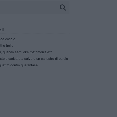
oli
a de coccio
the trolls
i, quando senti dire “patrimoniale”?
stole caricate a salve e un canestro di parole
uattro contro quarantasei