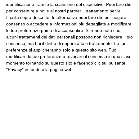
anni, grazie a chi lo scopre, lo apprezza e lo
identificazione tramite la scansione del dispositivo. Puoi fare clic
consiglia in giro.
per consentire a noi e ai nostri partner il trattamento per le
finalità sopra descritte. In alternativa puoi fare clic per negare il
consenso o accedere a informazioni più dettagliate e modificare
Leggi il Post, magari ti piace
le tue preferenze prima di acconsentire.
Si rende noto che
alcuni trattamenti dei dati personali possono non richiedere il tuo
consenso, ma hai il diritto di opporti a tale trattamento. Le tue
preferenze si applicheranno solo a questo sito web. Puoi
Luca Sofri
Wittgenstein
modificare le tue preferenze o revocare il consenso in qualsiasi
momento tornando su questo sito e facendo clic sul pulsante
"Privacy" in fondo alla pagina web.
POST SUCCESSIVO
POST PRECEDENTE
Anche alla critica della
This movie is history
presidenza Bush c’è un limite
E per i regali di Natale