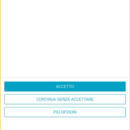
Con due pistole caricate a salve e un canestro di parole
Cinquantaquattro contro quarantasei
ACCETTO
CONTINUA SENZA ACCETTARE
PIÙ OPZIONI