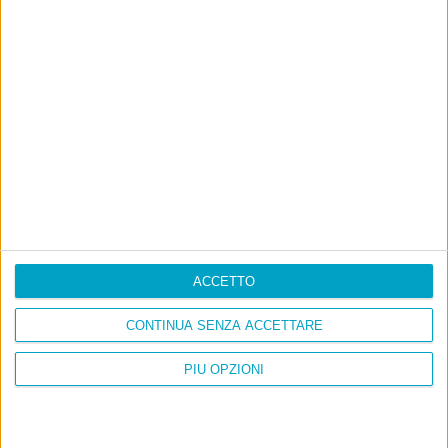
Ultimi articoli
La sinistra de coccio
Don’t feed the trolls
A chi pensi, quando senti dire “patrimoniale”?
Con due pistole caricate a salve e un canestro di parole
Cinquantaquattro contro quarantasei
ACCETTO
CONTINUA SENZA ACCETTARE
PIÙ OPZIONI