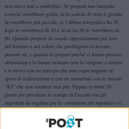
non riesci mai a soddisfare. Se proponi una lampada
rossa la vorrebbero gialla, se la scatola di vetro è grande
la vorrebbero più piccola, se l’album fotografico ha 50
fogli lo vorrebbero di 30 e se ne ha 30 lo vorrebbero di
60. Quando proponi di crearlo appositamente per loro
nel formato e nel colore che prediligono ci devono
pensare su, e quando lo prepari perché ci hanno pensato
abbastanza e lo hanno ordinato non lo vengono a ritirare
e ti ritrovi con un anticipo che non copre neppure le
spese di realizzazione e con un manufatto con le iniziali
“KJ” che non venderai mai più. Oppure ti sbatti 20
giorni per procurare le stampe di Luzzati con gli
angioletti da regalare per la comunione del nipotino e ti
vengono a ringraziare per l’idea originale, che gli avete
regalato, il vostro tempo, le tante telefonate, ma (pensa
la combinazione!) le hanno acquistate in una galleria