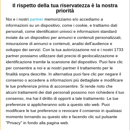
d’arte di Genova dove erano capitati per caso ed erano
Il rispetto della tua riservatezza è la nostra
priorità
proprio come le avevano immaginate!!!!
Noi e i nostri
partner
memorizziamo e/o accediamo a
informazioni su un dispositivo, come i cookie, e trattiamo dati
Caro Luca, grazie a te ed al blogger di cui hai letto il
personali, come identificatori univoci e informazioni standard
pezzo per esservi accorti di noi e, anche se non avete
inviate da un dispositivo per annunci e contenuti personalizzati,
misurazione di annunci e contenuti, analisi dell'audience e
acquistato niente, ci avete dato la sensazione di esistere!
sviluppo dei servizi.
Con la tua autorizzazione noi e i nostri 1733
partner possiamo utilizzare dati precisi di geolocalizzazione e
Personalità Confusa
identificazione tramite la scansione del dispositivo. Puoi fare clic
per consentire a noi e ai nostri partner il trattamento per le
finalità sopra descritte. In alternativa puoi fare clic per negare il
Dove sei?
consenso o accedere a informazioni più dettagliate e modificare
le tue preferenze prima di acconsentire.
Si rende noto che
alcuni trattamenti dei dati personali possono non richiedere il tuo
Wittgenstein è il blog di Luca Sofri, il fondatore e
consenso, ma hai il diritto di opporti a tale trattamento. Le tue
direttore editoriale del giornale online il Post. Forse
preferenze si applicheranno solo a questo sito web. Puoi
sei qui perché conosci già il Post, o forse sei
modificare le tue preferenze o revocare il consenso in qualsiasi
momento tornando su questo sito e facendo clic sul pulsante
capitato qui per altri giri.
"Privacy" in fondo alla pagina web.