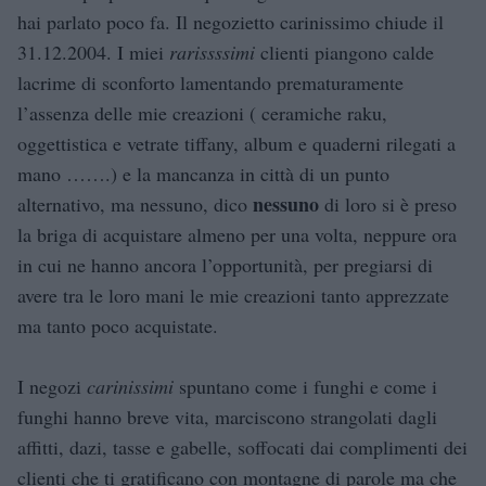
hai parlato poco fa. Il negozietto carinissimo chiude il
31.12.2004. I miei
rarissssimi
clienti piangono calde
lacrime di sconforto lamentando prematuramente
l’assenza delle mie creazioni ( ceramiche raku,
oggettistica e vetrate tiffany, album e quaderni rilegati a
mano …….) e la mancanza in città di un punto
nessuno
alternativo, ma nessuno, dico
di loro si è preso
la briga di acquistare almeno per una volta, neppure ora
in cui ne hanno ancora l’opportunità, per pregiarsi di
avere tra le loro mani le mie creazioni tanto apprezzate
ma tanto poco acquistate.
I negozi
carinissimi
spuntano come i funghi e come i
funghi hanno breve vita, marciscono strangolati dagli
affitti, dazi, tasse e gabelle, soffocati dai complimenti dei
clienti che ti gratificano con montagne di parole ma che