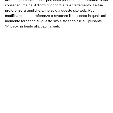
E per i regali di Natale
consenso, ma hai il diritto di opporti a tale trattamento. Le tue
preferenze si applicheranno solo a questo sito web. Puoi
modificare le tue preferenze o revocare il consenso in qualsiasi
momento tornando su questo sito e facendo clic sul pulsante
"Privacy" in fondo alla pagina web.
Ultimi articoli
La sinistra de coccio