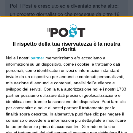
Poi il Post è cresciuto ed è diventato anche altro:
un progetto giornalistico che prosegue da oltre 16
anni, grazie a chi lo scopre, lo apprezza e lo
consiglia in giro.
Il rispetto della tua riservatezza è la nostra
Leggi il Post, magari ti piace
priorità
Noi e i nostri
partner
memorizziamo e/o accediamo a
informazioni su un dispositivo, come i cookie, e trattiamo dati
Luca Sofri
Wittgenstein
personali, come identificatori univoci e informazioni standard
inviate da un dispositivo per annunci e contenuti personalizzati,
misurazione di annunci e contenuti, analisi dell'audience e
sviluppo dei servizi.
Con la tua autorizzazione noi e i nostri 1733
partner possiamo utilizzare dati precisi di geolocalizzazione e
identificazione tramite la scansione del dispositivo. Puoi fare clic
POST PRECEDENTE
POST SUCCESSIVO
per consentire a noi e ai nostri partner il trattamento per le
Yes, sir
Subbuglio
finalità sopra descritte. In alternativa puoi fare clic per negare il
consenso o accedere a informazioni più dettagliate e modificare
le tue preferenze prima di acconsentire.
Si rende noto che
alcuni trattamenti dei dati personali possono non richiedere il tuo