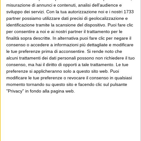
capitato qui per altri giri.
misurazione di annunci e contenuti, analisi dell'audience e
sviluppo dei servizi.
Con la tua autorizzazione noi e i nostri 1733
In questo secondo caso, e se Wittgenstein ti piace,
partner possiamo utilizzare dati precisi di geolocalizzazione e
identificazione tramite la scansione del dispositivo. Puoi fare clic
potrebbe piacerti anche il Post: che è partito
per consentire a noi e ai nostri partner il trattamento per le
proprio da qui, e dal voler portare gli approcci di
finalità sopra descritte. In alternativa puoi fare clic per negare il
questo blog dentro a un progetto più grande.
consenso o accedere a informazioni più dettagliate e modificare
le tue preferenze prima di acconsentire.
Si rende noto che
Poi il Post è cresciuto ed è diventato anche altro:
alcuni trattamenti dei dati personali possono non richiedere il tuo
consenso, ma hai il diritto di opporti a tale trattamento. Le tue
un progetto giornalistico che prosegue da oltre 16
preferenze si applicheranno solo a questo sito web. Puoi
anni, grazie a chi lo scopre, lo apprezza e lo
modificare le tue preferenze o revocare il consenso in qualsiasi
consiglia in giro.
momento tornando su questo sito e facendo clic sul pulsante
"Privacy" in fondo alla pagina web.
Leggi il Post, magari ti piace
Luca Sofri
Wittgenstein