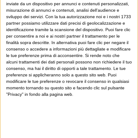
direttore editoriale del giornale online il Post. Forse
inviate da un dispositivo per annunci e contenuti personalizzati,
misurazione di annunci e contenuti, analisi dell'audience e
sei qui perché conosci già il Post, o forse sei
sviluppo dei servizi.
Con la tua autorizzazione noi e i nostri 1733
capitato qui per altri giri.
partner possiamo utilizzare dati precisi di geolocalizzazione e
identificazione tramite la scansione del dispositivo. Puoi fare clic
In questo secondo caso, e se Wittgenstein ti piace,
per consentire a noi e ai nostri partner il trattamento per le
potrebbe piacerti anche il Post: che è partito
finalità sopra descritte. In alternativa puoi fare clic per negare il
consenso o accedere a informazioni più dettagliate e modificare
proprio da qui, e dal voler portare gli approcci di
le tue preferenze prima di acconsentire.
Si rende noto che
questo blog dentro a un progetto più grande.
alcuni trattamenti dei dati personali possono non richiedere il tuo
consenso, ma hai il diritto di opporti a tale trattamento. Le tue
Poi il Post è cresciuto ed è diventato anche altro:
preferenze si applicheranno solo a questo sito web. Puoi
modificare le tue preferenze o revocare il consenso in qualsiasi
un progetto giornalistico che prosegue da oltre 16
momento tornando su questo sito e facendo clic sul pulsante
anni, grazie a chi lo scopre, lo apprezza e lo
"Privacy" in fondo alla pagina web.
consiglia in giro.
Leggi il Post, magari ti piace