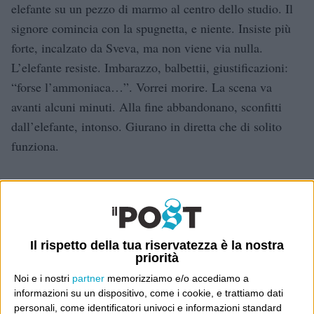
elefante su un pezzo di marmo al centro dello studio. Il
signore comincia con la spugnetta, e niente. Insiste più
forte, incalzato da Sveva, ma non viene via nulla.
L’elefante resiste. Imbarazzo, balbettii, giustificazioni:
“forse l’ammoniaca…”. Vorrei morire. La scena va
avanti alcuni minuti. Alla fine abbandonano, sconfitti
dall’elefante, intonso. Giurano in diretta che di solito
funziona.
Come i coltelli.
Vanity Fair
Il rispetto della tua riservatezza è la nostra
priorità
Dove sei?
Noi e i nostri
partner
memorizziamo e/o accediamo a
informazioni su un dispositivo, come i cookie, e trattiamo dati
Wittgenstein è il blog di Luca Sofri, il fondatore e
personali, come identificatori univoci e informazioni standard