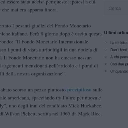
ed essere stata uccisa per questo: ipotesi a cui
e che mai era apparsa finora.
ortato I pesanti giudizi del Fondo Monetario
Ultimi artic
iche italiane. Però il giorno dopo è uscita questa
 Fondo: “Il Fondo Monetario Internazionale
La sinistr
 i punti di vista attribuitigli in una notizia di
Don’t feed 
A chi pens
ggi. Il Fondo Monetario non ha emesso nessun
Con due pi
argomenti menzionati nell’articolo e i punti di
Cinquantaq
lli della nostra organizzazione”.
precipitoso
 sabato scorso un pezzo piuttosto
sulle
ale americana, spacciando tra l’altro per nuova e
ly”, uno degli inni del candidato Mick Huckabee.
di Wilson Pickett, scritta nel 1965 da Mack Rice.