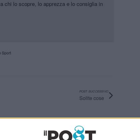
a chi lo scopre, lo apprezza e lo consiglia in
o Sport
POST SUCCESSIVO
Solite cose
Ultimi articoli