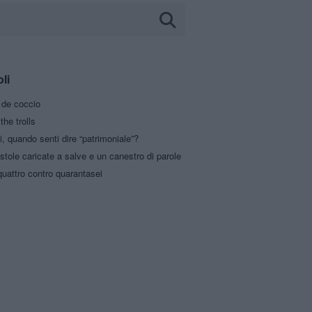
oli
a de coccio
the trolls
i, quando senti dire “patrimoniale”?
stole caricate a salve e un canestro di parole
uattro contro quarantasei