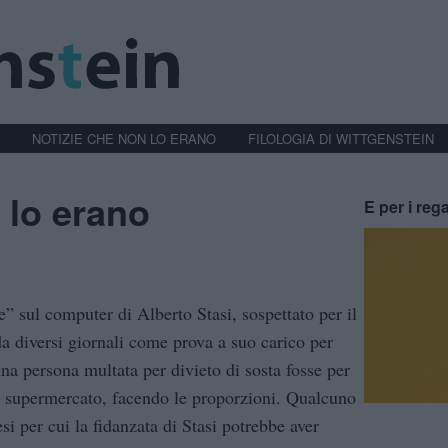
NOTIZIE CHE NON LO ERANO
FILOLOGIA DI WITTGENSTEIN
 lo erano
E per i rega
” sul computer di Alberto Stasi, sospettato per il
 da diversi giornali come prova a suo carico per
na persona multata per divieto di sosta fosse per
un supermercato, facendo le proporzioni. Qualcuno
esi per cui la fidanzata di Stasi potrebbe aver