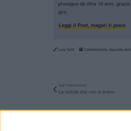
prosegue da oltre 16 anni, grazie 
giro.
Leggi il Post, magari ti piace
Luca Sofri
Cartastampata
,
Gazzetta dell
POST PRECEDENTE
Le notizie che non lo erano
Info