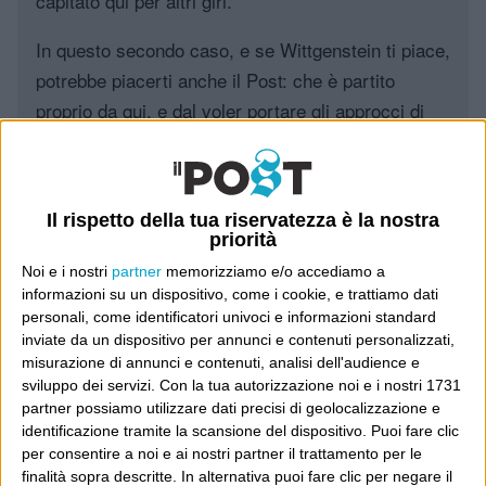
capitato qui per altri giri.
In questo secondo caso, e se Wittgenstein ti piace,
potrebbe piacerti anche il Post: che è partito
proprio da qui, e dal voler portare gli approcci di
questo blog dentro a un progetto più grande.
Poi il Post è cresciuto ed è diventato anche altro:
un progetto giornalistico che prosegue da oltre 16
Il rispetto della tua riservatezza è la nostra
priorità
anni, grazie a chi lo scopre, lo apprezza e lo
Noi e i nostri
partner
memorizziamo e/o accediamo a
consiglia in giro.
informazioni su un dispositivo, come i cookie, e trattiamo dati
personali, come identificatori univoci e informazioni standard
Leggi il Post, magari ti piace
inviate da un dispositivo per annunci e contenuti personalizzati,
misurazione di annunci e contenuti, analisi dell'audience e
sviluppo dei servizi.
Con la tua autorizzazione noi e i nostri 1731
partner possiamo utilizzare dati precisi di geolocalizzazione e
Luca Sofri
Wittgenstein
identificazione tramite la scansione del dispositivo. Puoi fare clic
per consentire a noi e ai nostri partner il trattamento per le
finalità sopra descritte. In alternativa puoi fare clic per negare il