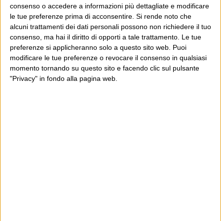
consenso o accedere a informazioni più dettagliate e modificare
le tue preferenze prima di acconsentire.
Si rende noto che
alcuni trattamenti dei dati personali possono non richiedere il tuo
POST SUCCESSIVO
consenso, ma hai il diritto di opporti a tale trattamento. Le tue
POST PRECEDENTE
Cicca cicca
preferenze si applicheranno solo a questo sito web. Puoi
La cupola
modificare le tue preferenze o revocare il consenso in qualsiasi
momento tornando su questo sito e facendo clic sul pulsante
"Privacy" in fondo alla pagina web.
E per i regali di Natale