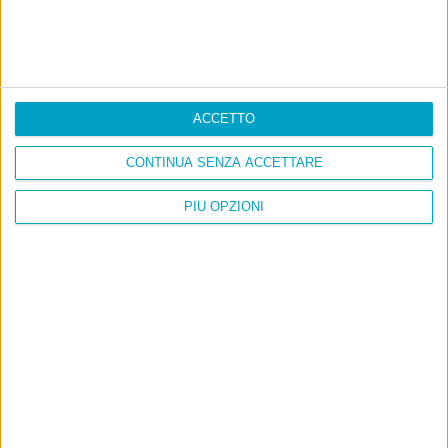
Cinquantaquattro contro quarantasei
ACCETTO
CONTINUA SENZA ACCETTARE
PIÙ OPZIONI