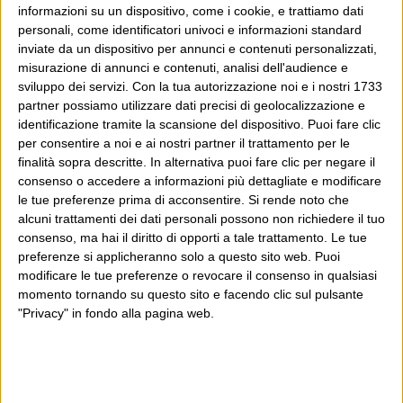
Gazzetta dello Sport
informazioni su un dispositivo, come i cookie, e trattiamo dati
personali, come identificatori univoci e informazioni standard
inviate da un dispositivo per annunci e contenuti personalizzati,
Dove sei?
misurazione di annunci e contenuti, analisi dell'audience e
sviluppo dei servizi.
Con la tua autorizzazione noi e i nostri 1733
partner possiamo utilizzare dati precisi di geolocalizzazione e
Wittgenstein è il blog di Luca Sofri, il fondatore e
identificazione tramite la scansione del dispositivo. Puoi fare clic
direttore editoriale del giornale online il Post. Forse
per consentire a noi e ai nostri partner il trattamento per le
sei qui perché conosci già il Post, o forse sei
finalità sopra descritte. In alternativa puoi fare clic per negare il
consenso o accedere a informazioni più dettagliate e modificare
capitato qui per altri giri.
le tue preferenze prima di acconsentire.
Si rende noto che
alcuni trattamenti dei dati personali possono non richiedere il tuo
In questo secondo caso, e se Wittgenstein ti piace,
consenso, ma hai il diritto di opporti a tale trattamento. Le tue
potrebbe piacerti anche il Post: che è partito
preferenze si applicheranno solo a questo sito web. Puoi
proprio da qui, e dal voler portare gli approcci di
modificare le tue preferenze o revocare il consenso in qualsiasi
momento tornando su questo sito e facendo clic sul pulsante
questo blog dentro a un progetto più grande.
"Privacy" in fondo alla pagina web.
Poi il Post è cresciuto ed è diventato anche altro:
un progetto giornalistico che prosegue da oltre 16
anni, grazie a chi lo scopre, lo apprezza e lo