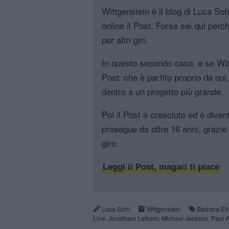
Wittgenstein è il blog di Luca Sofri
online il Post. Forse sei qui perch
per altri giri.
In questo secondo caso, e se Witt
Post: che è partito proprio da qui
dentro a un progetto più grande.
Poi il Post è cresciuto ed è diven
prosegue da oltre 16 anni, grazie 
giro.
Leggi il Post, magari ti piace
Luca Sofri
Wittgenstein
Barbara Eh
Line
,
Jonatham Lethem
,
Michael Jackson
,
Paul 