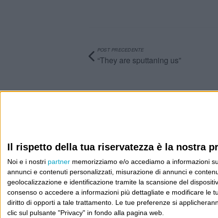
POST PRECEDENTE
“They are sputtaning us”
Info
AI che scrive di Taylor Swift come se fossi io
Filologia di Wittgenstein
Il rispetto della tua riservatezza è la nostra pr
Noi e i nostri
partner
memorizziamo e/o accediamo a informazioni su un 
Cookie
annunci e contenuti personalizzati, misurazione di annunci e contenuti
geolocalizzazione e identificazione tramite la scansione del dispositivo.
Informativa sui cookie
consenso o accedere a informazioni più dettagliate e modificare le t
diritto di opporti a tale trattamento. Le tue preferenze si applicher
clic sul pulsante "Privacy" in fondo alla pagina web.