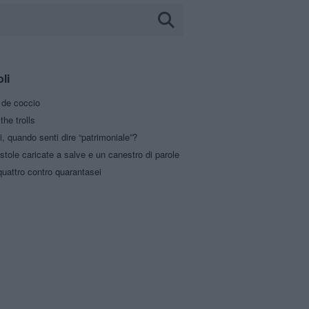
oli
a de coccio
the trolls
i, quando senti dire “patrimoniale”?
stole caricate a salve e un canestro di parole
uattro contro quarantasei