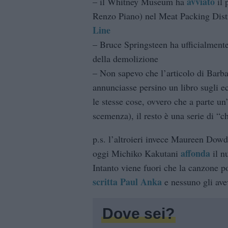
avviato
– il Whitney Museum ha
il 
Renzo Piano) nel Meat Packing Distr
Line
– Bruce Springsteen ha ufficialment
della demolizione
– Non sapevo che l’articolo di Barba
annunciasse persino un libro sugli e
le stesse cose, ovvero che a parte un
scemenza), il resto è una serie di “c
p.s. l’altroieri invece Maureen Dowd
affonda
oggi Michiko Kakutani
il n
Intanto viene fuori che la canzone p
scritta Paul Anka
e nessuno gli ave
Dove sei?