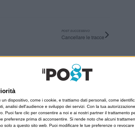
POST SUCCESSIVO
Cancellare le tracce
Ultimi articoli
La sinistra de coccio
Don’t feed the trolls
iorità
A chi pensi, quando senti dire “patrimoniale”?
dispositivo, come i cookie, e trattiamo dati personali, come identifica
Con due pistole caricate a salve e un canestro di
, analisi dell'audience e sviluppo dei servizi.
Con la tua autorizzazione 
parole
 Puoi fare clic per consentire a noi e ai nostri partner il trattamento per 
Cinquantaquattro contro quarantasei
ue preferenze prima di acconsentire.
Si rende noto che alcuni trattament
anno solo a questo sito web. Puoi modificare le tue preferenze o revoca