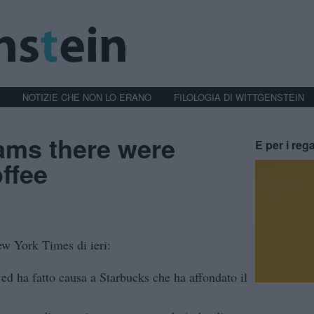
NOTIZIE CHE NON LO ERANO
FILOLOGIA DI WITTGENSTEIN
ams there were
E per i rega
ffee
ew York Times di ieri:
ed ha fatto causa a Starbucks che ha affondato il