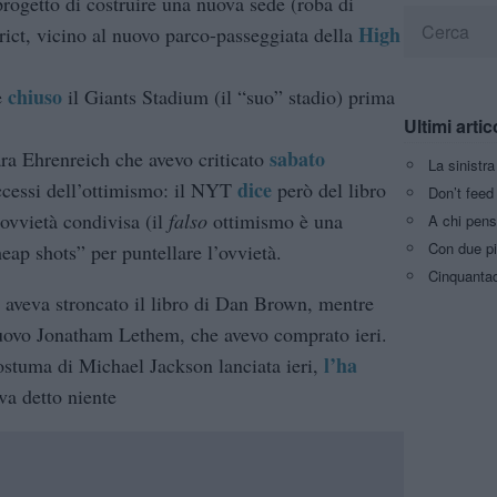
progetto di costruire una nuova sede (roba di
High
ict, vicino al nuovo parco-passeggiata della
chiuso
e
il Giants Stadium (il “suo” stadio) prima
Ultimi artic
sabato
ra Ehrenreich che avevo criticato
La sinistr
dice
ccessi dell’ottimismo: il NYT
però del libro
Don’t feed 
’ovvietà condivisa (il
falso
ottimismo è una
A chi pens
Con due pi
heap shots” per puntellare l’ovvietà.
Cinquantaq
 aveva stroncato il libro di Dan Brown, mentre
uovo Jonatham Lethem, che avevo comprato ieri.
l’ha
ostuma di Michael Jackson lanciata ieri,
va detto niente