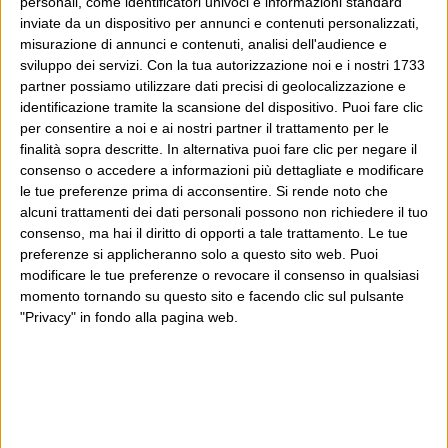
personali, come identificatori univoci e informazioni standard
tridente; bravissimi tutti e tre,
inviate da un dispositivo per annunci e contenuti personalizzati,
l’osservazione della Serracchiani su
misurazione di annunci e contenuti, analisi dell'audience e
sviluppo dei servizi.
Con la tua autorizzazione noi e i nostri 1733
come il PDL abbia appaltato la
partner possiamo utilizzare dati precisi di geolocalizzazione e
questione immigrazione alla Lega è
identificazione tramite la scansione del dispositivo. Puoi fare clic
per consentire a noi e ai nostri partner il trattamento per le
stata perfetta.
finalità sopra descritte. In alternativa puoi fare clic per negare il
consenso o accedere a informazioni più dettagliate e modificare
le tue preferenze prima di acconsentire.
Si rende noto che
alcuni trattamenti dei dati personali possono non richiedere il tuo
23 Aprile 2010 at 09:57
Carlo M
consenso, ma hai il diritto di opporti a tale trattamento. Le tue
preferenze si applicheranno solo a questo sito web. Puoi
per i miei gusti renzi chiacchiera
modificare le tue preferenze o revocare il consenso in qualsiasi
momento tornando su questo sito e facendo clic sul pulsante
troppo. e mia nonna mi ha sempre
"Privacy" in fondo alla pagina web.
detto di diffidare dei chiacchieroni.
meglio civati, ma lo vorrei un po’ più
energico.
comunque le chiacchiere (appunto)