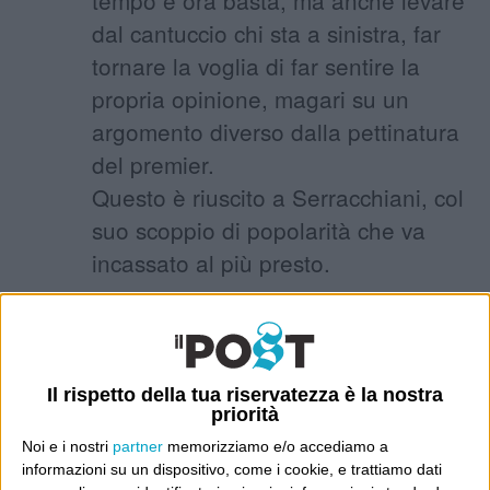
dal cantuccio chi sta a sinistra, far
tornare la voglia di far sentire la
propria opinione, magari su un
argomento diverso dalla pettinatura
del premier.
Questo è riuscito a Serracchiani, col
suo scoppio di popolarità che va
incassato al più presto.
23 Aprile 2010 at 09:55
stbarazza
Il rispetto della tua riservatezza è la nostra
Ieri sera si passava dalla
priorità
desolazione totale del collegamento
Noi e i nostri
partner
memorizziamo e/o accediamo a
informazioni su un dispositivo, come i cookie, e trattiamo dati
da Adro, alla speranza incarnata dal