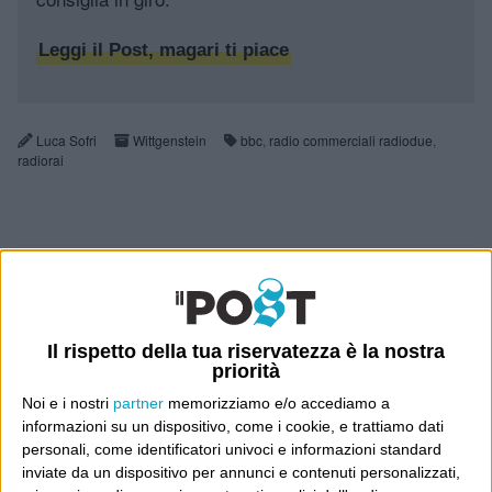
Leggi il Post, magari ti piace
Luca Sofri
Wittgenstein
bbc
,
radio commerciali radiodue
,
radiorai
5 COMMENTI SU “
NO, NON È LA
BBC
”
Il rispetto della tua riservatezza è la nostra
priorità
Noi e i nostri
partner
memorizziamo e/o accediamo a
10 Giugno
George Frusciante
informazioni su un dispositivo, come i cookie, e trattiamo dati
2010 at 19:20
personali, come identificatori univoci e informazioni standard
inviate da un dispositivo per annunci e contenuti personalizzati,
Fa molto P2, più che altro.