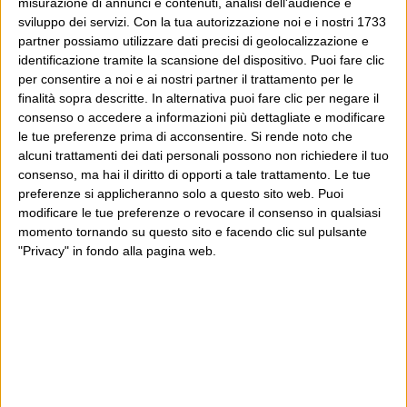
misurazione di annunci e contenuti, analisi dell'audience e
sviluppo dei servizi.
Con la tua autorizzazione noi e i nostri 1733
partner possiamo utilizzare dati precisi di geolocalizzazione e
identificazione tramite la scansione del dispositivo. Puoi fare clic
per consentire a noi e ai nostri partner il trattamento per le
10 Giugno 2010 at 21:30
vandario
finalità sopra descritte. In alternativa puoi fare clic per negare il
consenso o accedere a informazioni più dettagliate e modificare
come ho già commentato su il post,
le tue preferenze prima di acconsentire.
Si rende noto che
nell’articolo sulla chiusura di
alcuni trattamenti dei dati personali possono non richiedere il tuo
Dispenser, il problema è la
consenso, ma hai il diritto di opporti a tale trattamento. Le tue
preferenze si applicheranno solo a questo sito web. Puoi
pubblicità. Radio Rai, come la BBC,
modificare le tue preferenze o revocare il consenso in qualsiasi
non dovrebbe puntare a vendere
momento tornando su questo sito e facendo clic sul pulsante
"Privacy" in fondo alla pagina web.
pubblicità, dovrebbe puntare alla
qualità.
Ma i dati audiradio quante volte
escono? Sono curioso di raffrontarli
con i prossimi risultati, calcolati con
questa nuova metodologia.