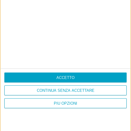
Ultimi articoli
La sinistra de coccio
Don’t feed the trolls
A chi pensi, quando senti dire “patrimoniale”?
Con due pistole caricate a salve e un canestro di parole
Cinquantaquattro contro quarantasei
ACCETTO
CONTINUA SENZA ACCETTARE
PIÙ OPZIONI