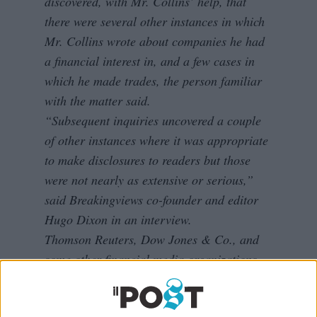
discovered, with Mr. Collins’ help, that
there were several other instances in which
Mr. Collins wrote about companies he had
a financial interest in, and a few cases in
which he made trades, the person familiar
with the matter said.
“Subsequent inquiries uncovered a couple
of other instances where it was appropriate
to make disclosures to readers but those
were not nearly as extensive or serious,”
said Breakingviews co-founder and editor
Hugo Dixon in an interview.
Thomson Reuters, Dow Jones & Co., and
some other financial media organizations
have codes of conduct that restrict
employees’ investment and trading activities