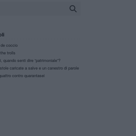
oli
a de coccio
the trolls
i, quando senti dire “patrimoniale”?
stole caricate a salve e un canestro di parole
uattro contro quarantasei