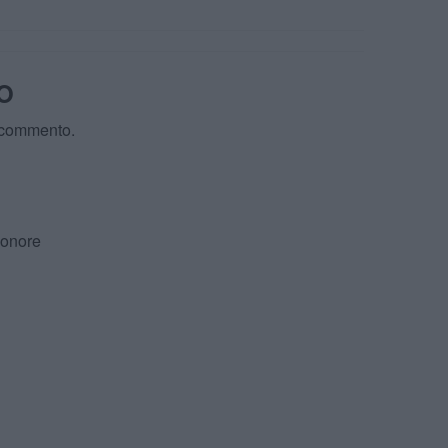
O
 commento.
’onore