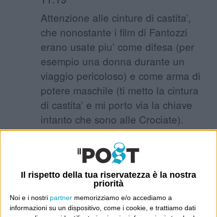
Attenzione alle cinture di castita’,
che nonostante i film di Fantozzi
erano usate piu’ come difesa (per
esempio una donna durante un
viaggio pericoloso) e come arma di
potere maschile (ti metto la cintura
di castita’ e mi porto via la chiave
intanto che sono alle Crociate).
Per altro questa seconda ipotesi
avrebbe avuto ovvie e tremende
conseguenze sanitarie per la
Il rispetto della tua riservatezza è la nostra
poveretta.
priorità
Noi e i nostri
partner
memorizziamo e/o accediamo a
informazioni su un dispositivo, come i cookie, e trattiamo dati