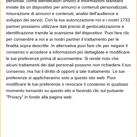
personali, come identificatori univoci e informazioni standard
20 Agosto 2016 at 11:25
inviate da un dispositivo per annunci e contenuti personalizzati,
ciskoh
misurazione di annunci e contenuti, analisi dell'audience e
Ragionamento giustissimo,
sviluppo dei servizi.
Con la tua autorizzazione noi e i nostri 1733
partner possiamo utilizzare dati precisi di geolocalizzazione e
soprattutto per qunto riguarda il
identificazione tramite la scansione del dispositivo. Puoi fare clic
supposto alibi della religione.
per consentire a noi e ai nostri partner il trattamento per le
finalità sopra descritte. In alternativa puoi fare clic per negare il
Credo che però il discorso sul
consenso o accedere a informazioni più dettagliate e modificare
Burkini diventi complicato perchè
le tue preferenze prima di acconsentire.
Si rende noto che
alcuni trattamenti dei dati personali possono non richiedere il tuo
stiamo discutendo di ciò che a “noi”
consenso, ma hai il diritto di opporti a tale trattamento. Le tue
urta (quell’angosciante vestito nero,
preferenze si applicheranno solo a questo sito web. Puoi
o la versione un po’ più allegra da
modificare le tue preferenze o revocare il consenso in qualsiasi
momento tornando su questo sito e facendo clic sul pulsante
spiaggia) che si interseca con ciò
"Privacy" in fondo alla pagina web.
che loro (le donne che lo portano)
vogliono o vorrebbero o dovrebbero
essere libere di volere.
Per quanto mi riguarda per decidere