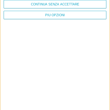
CONTINUA SENZA ACCETTARE
PIÙ OPZIONI
Ultimi articoli
La sinistra de coccio
Don’t feed the trolls
A chi pensi, quando senti dire “patrimoniale”?
Con due pistole caricate a salve e un canestro di parole
Cinquantaquattro contro quarantasei