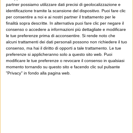
partner possiamo utilizzare dati precisi di geolocalizzazione e
Sì.
identificazione tramite la scansione del dispositivo. Puoi fare clic
per consentire a noi e ai nostri partner il trattamento per le
finalità sopra descritte. In alternativa puoi fare clic per negare il
Allora, per non sottrarmi, dirò che la mia risposta è
consenso o accedere a informazioni più dettagliate e modificare
“no”. Però io sono maschio, intanto, e poi capisco gli
le tue preferenze prima di acconsentire.
Si rende noto che
alcuni trattamenti dei dati personali possono non richiedere il tuo
argomenti eccezionali per la risposta “sì”, pur non
consenso, ma hai il diritto di opporti a tale trattamento. Le tue
ritenendoli sufficienti: e poi cosa rispondo io non è
preferenze si applicheranno solo a questo sito web. Puoi
importante. È importante che ognuno abbia
modificare le tue preferenze o revocare il consenso in qualsiasi
momento tornando su questo sito e facendo clic sul pulsante
consapevolezza della risposta che vuole dare a questa
"Privacy" in fondo alla pagina web.
domanda e di quale rapporto scelga di avere – quando si
grande come il mondo
arriva a un tema
, quello dei
rapporti tra uomini e donne – con i principi del
garantismo e con l’idea che rispetto a certe regole e
principi che riteniamo condivisi valga “nessuno tocchi
Caino” (posso aggiungere di avere un radicato disprezzo
per Tariq Ramadan, a questo proposito). E proprio