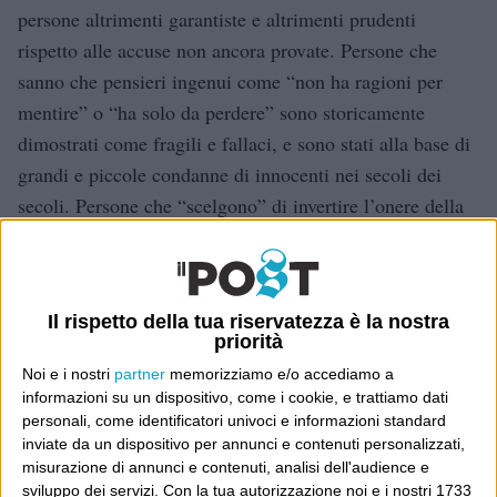
persone altrimenti garantiste e altrimenti prudenti
rispetto alle accuse non ancora provate. Persone che
sanno che pensieri ingenui come “non ha ragioni per
mentire” o “ha solo da perdere” sono storicamente
dimostrati come fragili e fallaci, e sono stati alla base di
grandi e piccole condanne di innocenti nei secoli dei
secoli. Persone che “scelgono” di invertire l’onere della
prova (quindi non persone che ne siano abitualmente
ignoranti, o addirittura lo contestino, come molte), e di
stabilire che questo tema, appunto, debba conoscere una
Il rispetto della tua riservatezza è la nostra
deroga: per ragioni di eccezionalità legate al tema della
priorità
violenza storica degli uomini nei confronti delle donne
Noi e i nostri
partner
memorizziamo e/o accediamo a
(la violenza principale, la violenza del silenzio imposto e
informazioni su un dispositivo, come i cookie, e trattiamo dati
la violenza della ritorsione per chi parla). E una di
personali, come identificatori univoci e informazioni standard
inviate da un dispositivo per annunci e contenuti personalizzati,
queste persone mi ha appunto risposto:
misurazione di annunci e contenuti, analisi dell'audience e
sviluppo dei servizi.
Con la tua autorizzazione noi e i nostri 1733