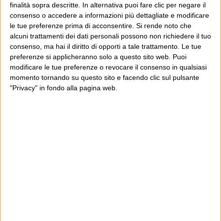
finalità sopra descritte. In alternativa puoi fare clic per negare il
consenso o accedere a informazioni più dettagliate e modificare
Parcheggiami ancora
le tue preferenze prima di acconsentire.
Si rende noto che
alcuni trattamenti dei dati personali possono non richiedere il tuo
27 Gennaio 2010
Cinema
consenso, ma hai il diritto di opporti a tale trattamento. Le tue
preferenze si applicheranno solo a questo sito web. Puoi
Ho visto il film nuovo di Muccino, Baciami ancora. La
modificare le tue preferenze o revocare il consenso in qualsiasi
premessa al giudizio è che a me Muccino è piaciuto
momento tornando su questo sito e facendo clic sul pulsante
molto quando l’ho visto intervistato alle Invasioni
"Privacy" in fondo alla pagina web.
Barbariche: mi è piaciuto lui e le cose che ha detto,
Continua
molto. Quindi...
E per i regali di Natale (del 2026!)