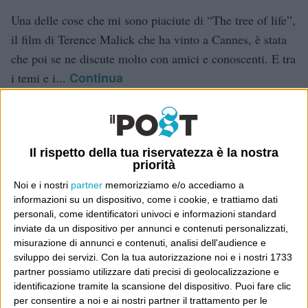
Una delle cose che mi sono piaciute di “The tree of life”,
il film di Terence Malick che ha vinto a Cannes, è stata
che poi se ne discute molto con amici e conoscenti. E tra
Continua
i temi e i...
You make my dreams come
true
Il rispetto della tua riservatezza è la nostra
priorità
26 Aprile 2011
Cinema
,
Wittgenstein
Noi e i nostri
partner
memorizziamo e/o accediamo a
informazioni su un dispositivo, come i cookie, e trattiamo dati
Ieri ho visto una commediola sentimentale americana di
personali, come identificatori univoci e informazioni standard
due anni fa, che si chiama “500 giorni d’estate”. Mi ha
inviate da un dispositivo per annunci e contenuti personalizzati,
misurazione di annunci e contenuti, analisi dell'audience e
colpito la costruzione a tavolino di un film dedicato
sviluppo dei servizi.
Con la tua autorizzazione noi e i nostri 1733
espressamente alla generazione degli attuali trentenni un
partner possiamo utilizzare dati precisi di geolocalizzazione e
Continua
po’ colti e impegnati, tutto...
identificazione tramite la scansione del dispositivo. Puoi fare clic
per consentire a noi e ai nostri partner il trattamento per le