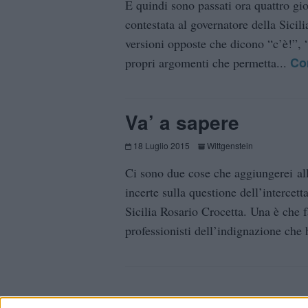
E quindi sono passati ora quattro gio
contestata al governatore della Sici
versioni opposte che dicono “c’è!”, 
Co
propri argomenti che permetta...
Va’ a sapere
18 Luglio 2015
Wittgenstein
Ci sono due cose che aggiungerei all
incerte sulla questione dell’intercett
Sicilia Rosario Crocetta. Una è che 
professionisti dell’indignazione che 