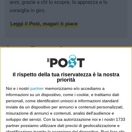
anni, grazie a chi lo scopre, lo apprezza e lo
consiglia in giro.
Leggi il Post, magari ti piace
Luca Sofri
Wittgenstein
intercettazione crocetta
,
intercettazioni
,
rosario crocetta
Il rispetto della tua riservatezza è la nostra
priorità
Noi e i nostri
partner
memorizziamo e/o accediamo a
12 COMMENTI SU “
CHE VUOI CHE
informazioni su un dispositivo, come i cookie, e trattiamo dati
SIA
”
personali, come identificatori univoci e informazioni standard
inviate da un dispositivo per annunci e contenuti personalizzati,
misurazione di annunci e contenuti, analisi dell'audience e
23 Luglio 2015
nonunacosaseria
sviluppo dei servizi.
Con la tua autorizzazione noi e i nostri 1733
partner possiamo utilizzare dati precisi di geolocalizzazione e
at 11:38
identificazione tramite la scansione del dispositivo. Puoi fare clic