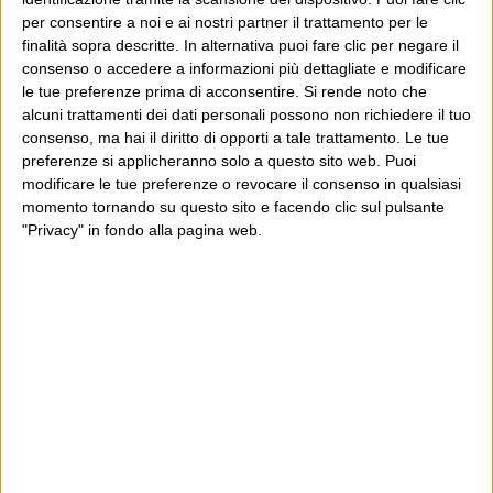
per consentire a noi e ai nostri partner il trattamento per le
Azzardo: siamo talmente assuefatti
finalità sopra descritte. In alternativa puoi fare clic per negare il
alle ricostruzioni retroscenistiche
consenso o accedere a informazioni più dettagliate e modificare
le tue preferenze prima di acconsentire.
Si rende noto che
non verificabili, non smentibili e non
alcuni trattamenti dei dati personali possono non richiedere il tuo
confermabili che anche quando esse
consenso, ma hai il diritto di opporti a tale trattamento. Le tue
preferenze si applicheranno solo a questo sito web. Puoi
riguardano non la politica parlata
modificare le tue preferenze o revocare il consenso in qualsiasi
(“Renzi ai suoi”, “Casini morde il
momento tornando su questo sito e facendo clic sul pulsante
freno”, “Verdini organizza le truppe”
"Privacy" in fondo alla pagina web.
e così via), ma inchieste giudiziarie,
scivolano via così, come niente
fosse.
“Fonti” (della procura, dei
carabinieri, di Palazzo Chigi
eccetera eccetera) è diventata ormai
una formula implicita dietro la quale