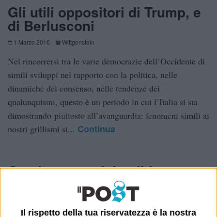
Gli utili oppositori di Trump, e
di Berlusconi
1 Marzo 2016
Wittgenstein
Nel rincorrersi tra le varie democrazie dell’Occidente di
simili sviluppi nel rapporto con la politica, nelle
dinamiche del consenso, nelle tendenze dei
qualunquismi, questo è un periodo in cui l’Italia si sta
dimostrando piuttosto all’avanguardia: fenomeni simili ai
Continua
nostri grillismi si...
Con la scusa del politicamente
corretto
10 Agosto 2015
Wittgenstein
Il rispetto della tua riservatezza è la nostra