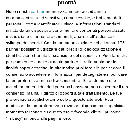
Le fesserie dette da Donald Trump in questa precoce fase
priorità
di campagna elettorale americana permettono di riempire
Noi e i nostri
partner
memorizziamo e/o accediamo a
pagine vacue, rilanciando l’alibi della contestazione al
informazioni su un dispositivo, come i cookie, e trattiamo dati
personali, come identificatori univoci e informazioni standard
“politically correct” come se si trattasse di un pensiero e
inviate da un dispositivo per annunci e contenuti personalizzati,
Continua
non di un’autoassoluzione facile. Un modo...
misurazione di annunci e contenuti, analisi dell'audience e
sviluppo dei servizi.
Con la tua autorizzazione noi e i nostri 1731
partner possiamo utilizzare dati precisi di geolocalizzazione e
identificazione tramite la scansione del dispositivo. Puoi fare clic
Professionisti dell’anti
per consentire a noi e ai nostri partner il trattamento per le
politicamente corretto
finalità sopra descritte. In alternativa puoi fare clic per negare il
consenso o accedere a informazioni più dettagliate e modificare
5 Settembre 2011
Wittgenstein
le tue preferenze prima di acconsentire.
Si rende noto che
alcuni trattamenti dei dati personali possono non richiedere il tuo
Che una insistita e vecchia campagna che anima da anni
consenso, ma hai il diritto di opporti a tale trattamento. Le tue
un sovreccitato manipolo di commentatori sia condotta
preferenze si applicheranno solo a questo sito web. Puoi
modificare le tue preferenze o revocare il consenso in qualsiasi
contro una cosa che si chiama “correttezza”, già
momento tornando su questo sito e facendo clic sul pulsante
basterebbe a far nascere qualche dubbio sulla sua
"Privacy" in fondo alla pagina web.
Continua
sensatezza. Quando si trattò di attaccare i...