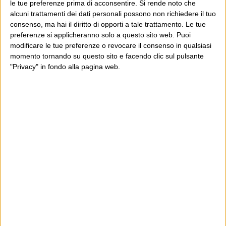
le tue preferenze prima di acconsentire.
Si rende noto che
Scissor Sisters – Scissor Sisters
David Byrne – Grown Backwards
alcuni trattamenti dei dati personali possono non richiedere il tuo
consenso, ma hai il diritto di opporti a tale trattamento. Le tue
preferenze si applicheranno solo a questo sito web. Puoi
modificare le tue preferenze o revocare il consenso in qualsiasi
E per i regali di Natale
momento tornando su questo sito e facendo clic sul pulsante
"Privacy" in fondo alla pagina web.