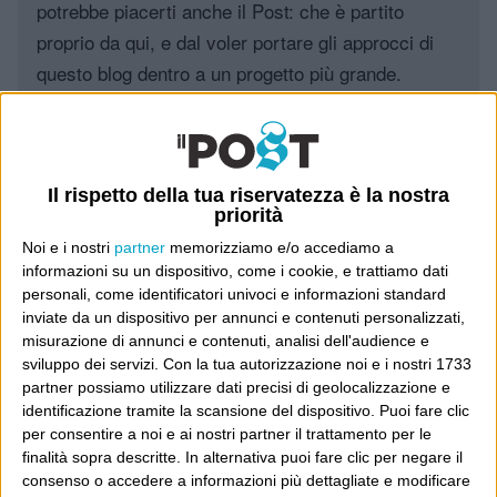
potrebbe piacerti anche il Post: che è partito
proprio da qui, e dal voler portare gli approcci di
questo blog dentro a un progetto più grande.
Poi il Post è cresciuto ed è diventato anche altro:
un progetto giornalistico che prosegue da oltre 16
anni, grazie a chi lo scopre, lo apprezza e lo
Il rispetto della tua riservatezza è la nostra
consiglia in giro.
priorità
Noi e i nostri
partner
memorizziamo e/o accediamo a
Leggi il Post, magari ti piace
informazioni su un dispositivo, come i cookie, e trattiamo dati
personali, come identificatori univoci e informazioni standard
inviate da un dispositivo per annunci e contenuti personalizzati,
misurazione di annunci e contenuti, analisi dell'audience e
Luca Sofri
Cartastampata
,
Dischi
,
Donna
sviluppo dei servizi.
Con la tua autorizzazione noi e i nostri 1733
partner possiamo utilizzare dati precisi di geolocalizzazione e
identificazione tramite la scansione del dispositivo. Puoi fare clic
per consentire a noi e ai nostri partner il trattamento per le
finalità sopra descritte. In alternativa puoi fare clic per negare il
consenso o accedere a informazioni più dettagliate e modificare
POST PRECEDENTE
POST SUCCESSIVO