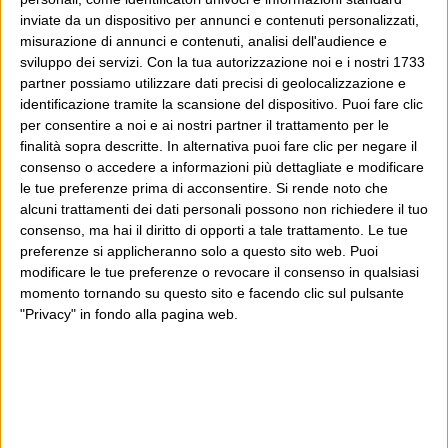
Wittgenstein è il blog di Luca Sofri, il fondatore e
inviate da un dispositivo per annunci e contenuti personalizzati,
direttore editoriale del giornale online il Post. Forse
misurazione di annunci e contenuti, analisi dell'audience e
sviluppo dei servizi.
Con la tua autorizzazione noi e i nostri 1733
sei qui perché conosci già il Post, o forse sei
partner possiamo utilizzare dati precisi di geolocalizzazione e
capitato qui per altri giri.
identificazione tramite la scansione del dispositivo. Puoi fare clic
per consentire a noi e ai nostri partner il trattamento per le
In questo secondo caso, e se Wittgenstein ti piace,
finalità sopra descritte. In alternativa puoi fare clic per negare il
potrebbe piacerti anche il Post: che è partito
consenso o accedere a informazioni più dettagliate e modificare
le tue preferenze prima di acconsentire.
Si rende noto che
proprio da qui, e dal voler portare gli approcci di
alcuni trattamenti dei dati personali possono non richiedere il tuo
questo blog dentro a un progetto più grande.
consenso, ma hai il diritto di opporti a tale trattamento. Le tue
preferenze si applicheranno solo a questo sito web. Puoi
Poi il Post è cresciuto ed è diventato anche altro:
modificare le tue preferenze o revocare il consenso in qualsiasi
momento tornando su questo sito e facendo clic sul pulsante
un progetto giornalistico che prosegue da oltre 16
"Privacy" in fondo alla pagina web.
anni, grazie a chi lo scopre, lo apprezza e lo
consiglia in giro.
Leggi il Post, magari ti piace