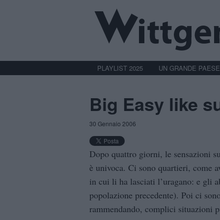
PLAYLIST 2025
UN GRANDE PAESE
Big Easy like 
30 Gennaio 2006
Dopo quattro giorni, le sensazioni 
è univoca. Ci sono quartieri, come ave
in cui li ha lasciati l’uragano: e gli a
popolazione precedente). Poi ci sono
rammendando, complici situazioni più