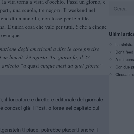
 la vita torna a vista d’occhio. Passi un giorno, e
aperti, una scuola, tre negozi. Il weekend nel
end di un anno fa, non fosse per le mille
na. L’unica cosa che vale per tutti, è che a cinque
Ultimi artic
o, ovunque
La sinistr
inazione degli americani a dire le cose precise
Don’t feed 
un lunedì, 29 agosto. Tre giorni fa, il 27
A chi pens
n articolo “a
quasi
cinque mesi da quel giorno”
Con due pi
Cinquantaq
, il fondatore e direttore editoriale del giornale
é conosci già il Post, o forse sei capitato qui
genstein ti piace, potrebbe piacerti anche il