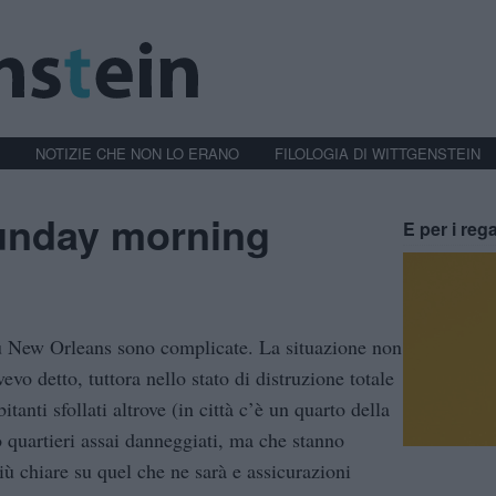
NOTIZIE CHE NON LO ERANO
FILOLOGIA DI WITTGENSTEIN
sunday morning
E per i rega
su New Orleans sono complicate. La situazione non
vo detto, tuttora nello stato di distruzione totale
bitanti sfollati altrove (in città c’è un quarto della
 quartieri assai danneggiati, ma che stanno
 chiare su quel che ne sarà e assicurazioni