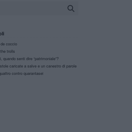
oli
a de coccio
the trolls
i, quando senti dire “patrimoniale”?
stole caricate a salve e un canestro di parole
uattro contro quarantasei