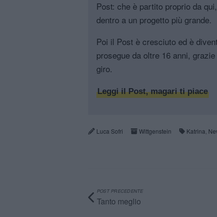
Post: che è partito proprio da qui
dentro a un progetto più grande.
Poi il Post è cresciuto ed è diven
prosegue da oltre 16 anni, grazie 
giro.
Leggi il Post, magari ti piace
Luca Sofri
Wittgenstein
Katrina
,
Ne
POST PRECEDENTE
Tanto meglio