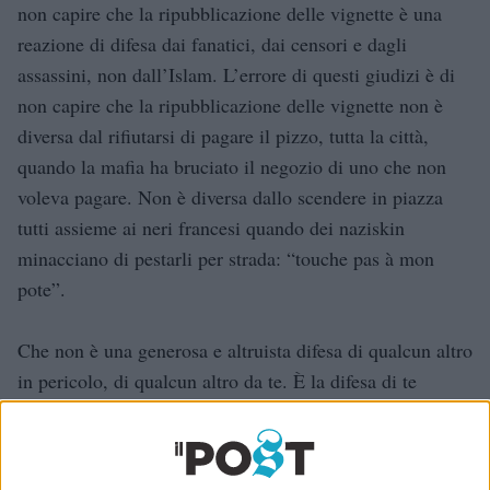
non capire che la ripubblicazione delle vignette è una
reazione di difesa dai fanatici, dai censori e dagli
assassini, non dall’Islam. L’errore di questi giudizi è di
non capire che la ripubblicazione delle vignette non è
diversa dal rifiutarsi di pagare il pizzo, tutta la città,
quando la mafia ha bruciato il negozio di uno che non
voleva pagare. Non è diversa dallo scendere in piazza
tutti assieme ai neri francesi quando dei naziskin
minacciano di pestarli per strada: “touche pas à mon
pote”.
Che non è una generosa e altruista difesa di qualcun altro
in pericolo, di qualcun altro da te. È la difesa di te
stesso, della tua chance di vivere come hai sempre
vissuto e come è giusto vivere, senza avere paura. Senza
avere paura: se noi oggi ci ritiriamo “rispettosamente”