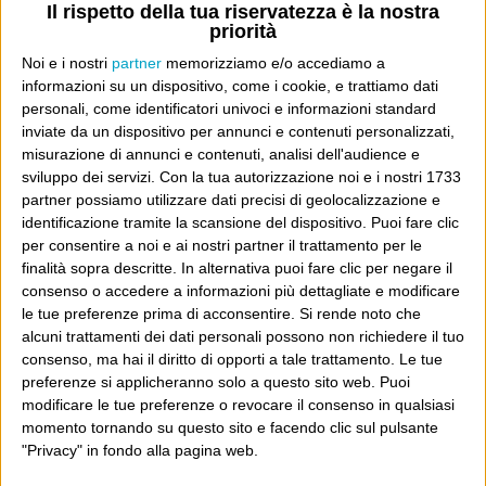
sulle stronze vignette danesi, avremo dimostrato che
Il rispetto della tua riservatezza è la nostra
priorità
l’intimidazione e la minaccia funzionano. Il criterio con
Noi e i nostri
partner
memorizziamo e/o accediamo a
cui pubblicare delle vignette che irridono la religione,
informazioni su un dispositivo, come i cookie, e trattiamo dati
con cui fare un film in Olanda sulle donne musulmane, o
personali, come identificatori univoci e informazioni standard
con cui scrivere un romanzo che si chiama “I versetti
inviate da un dispositivo per annunci e contenuti personalizzati,
misurazione di annunci e contenuti, analisi dell'audience e
satanici” dev’essere solo e soltanto la nostra capacità di
sviluppo dei servizi.
Con la tua autorizzazione noi e i nostri 1733
capire se sia giusto o no, se sia offensivo o no: e se non
partner possiamo utilizzare dati precisi di geolocalizzazione e
lo faremo sarà perché abbiamo pensato che fosse meglio
identificazione tramite la scansione del dispositivo. Puoi fare clic
per consentire a noi e ai nostri partner il trattamento per le
non farlo. Ma non per paura di essere ammazzati
finalità sopra descritte. In alternativa puoi fare clic per negare il
consenso o accedere a informazioni più dettagliate e modificare
le tue preferenze prima di acconsentire.
Si rende noto che
Dove sei?
alcuni trattamenti dei dati personali possono non richiedere il tuo
consenso, ma hai il diritto di opporti a tale trattamento. Le tue
Wittgenstein è il blog di Luca Sofri, il fondatore e
preferenze si applicheranno solo a questo sito web. Puoi
direttore editoriale del giornale online il Post. Forse
modificare le tue preferenze o revocare il consenso in qualsiasi
momento tornando su questo sito e facendo clic sul pulsante
sei qui perché conosci già il Post, o forse sei
"Privacy" in fondo alla pagina web.
capitato qui per altri giri.