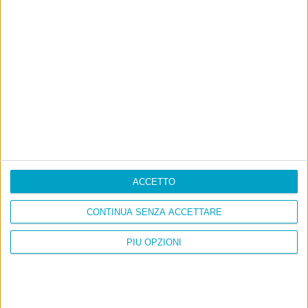
Ultimi articoli
La sinistra de coccio
Don’t feed the trolls
A chi pensi, quando senti dire “patrimoniale”?
Con due pistole caricate a salve e un canestro di parole
Cinquantaquattro contro quarantasei
ACCETTO
CONTINUA SENZA ACCETTARE
PIÙ OPZIONI