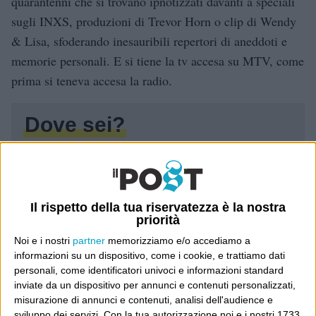
quarantenni che si trovano ipnotizzati davanti a speciali
sugli INXS, produzioni di Trevor Horn o clip di Wendy
& Lisa, sfoderando inesauribili repertori di aneddoti e
memorie personali. E si tiene la tv accesa su MTV, come
prima si teneva accesa la radio.
Dove sei?
Wittgenstein è il blog di Luca Sofri, il fondatore e
direttore editoriale del giornale online il Post. Forse
sei qui perché conosci già il Post, o forse sei
Il rispetto della tua riservatezza è la nostra
capitato qui per altri giri.
priorità
Noi e i nostri
partner
memorizziamo e/o accediamo a
In questo secondo caso, e se Wittgenstein ti piace,
informazioni su un dispositivo, come i cookie, e trattiamo dati
potrebbe piacerti anche il Post: che è partito
personali, come identificatori univoci e informazioni standard
inviate da un dispositivo per annunci e contenuti personalizzati,
proprio da qui, e dal voler portare gli approcci di
misurazione di annunci e contenuti, analisi dell'audience e
questo blog dentro a un progetto più grande.
sviluppo dei servizi.
Con la tua autorizzazione noi e i nostri 1733