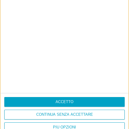
La sinistra de coccio
Don’t feed the trolls
A chi pensi, quando senti dire “patrimoniale”?
Con due pistole caricate a salve e un canestro di parole
Cinquantaquattro contro quarantasei
ACCETTO
CONTINUA SENZA ACCETTARE
PIÙ OPZIONI