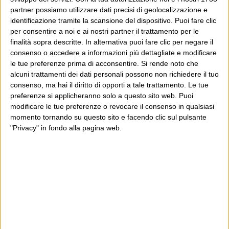
partner possiamo utilizzare dati precisi di geolocalizzazione e
Poi il Post è cresciuto ed è diventato anche altro:
identificazione tramite la scansione del dispositivo. Puoi fare clic
un progetto giornalistico che prosegue da oltre 16
per consentire a noi e ai nostri partner il trattamento per le
finalità sopra descritte. In alternativa puoi fare clic per negare il
anni, grazie a chi lo scopre, lo apprezza e lo
consenso o accedere a informazioni più dettagliate e modificare
consiglia in giro.
le tue preferenze prima di acconsentire.
Si rende noto che
alcuni trattamenti dei dati personali possono non richiedere il tuo
consenso, ma hai il diritto di opporti a tale trattamento. Le tue
Leggi il Post, magari ti piace
preferenze si applicheranno solo a questo sito web. Puoi
modificare le tue preferenze o revocare il consenso in qualsiasi
momento tornando su questo sito e facendo clic sul pulsante
Luca Sofri
Cartastampata
,
Vanity Fair
mtv
"Privacy" in fondo alla pagina web.
POST PRECEDENTE
POST SUCCESSIVO
Untori
(Le notizie che non lo
Frankie says… no more
erano)