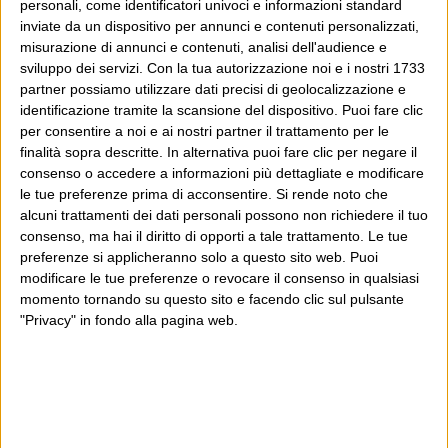
personali, come identificatori univoci e informazioni standard
inviate da un dispositivo per annunci e contenuti personalizzati,
Wittgenstein è il blog di Luca Sofri, il fondatore e
misurazione di annunci e contenuti, analisi dell'audience e
direttore editoriale del giornale online il Post. Forse
sviluppo dei servizi.
Con la tua autorizzazione noi e i nostri 1733
sei qui perché conosci già il Post, o forse sei
partner possiamo utilizzare dati precisi di geolocalizzazione e
identificazione tramite la scansione del dispositivo. Puoi fare clic
capitato qui per altri giri.
per consentire a noi e ai nostri partner il trattamento per le
finalità sopra descritte. In alternativa puoi fare clic per negare il
In questo secondo caso, e se Wittgenstein ti piace,
consenso o accedere a informazioni più dettagliate e modificare
potrebbe piacerti anche il Post: che è partito
le tue preferenze prima di acconsentire.
Si rende noto che
proprio da qui, e dal voler portare gli approcci di
alcuni trattamenti dei dati personali possono non richiedere il tuo
consenso, ma hai il diritto di opporti a tale trattamento. Le tue
questo blog dentro a un progetto più grande.
preferenze si applicheranno solo a questo sito web. Puoi
modificare le tue preferenze o revocare il consenso in qualsiasi
Poi il Post è cresciuto ed è diventato anche altro:
momento tornando su questo sito e facendo clic sul pulsante
un progetto giornalistico che prosegue da oltre 16
"Privacy" in fondo alla pagina web.
anni, grazie a chi lo scopre, lo apprezza e lo
consiglia in giro.
Leggi il Post, magari ti piace