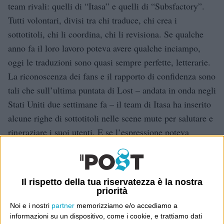
team rivali: quelli di “Itasa” e quelli di “Subsfactory”.
Tutti volontari, divisi tra chi traduce, chi crea i
sottotitoli, chi li coordina, chi li revisiona. Se qualche
anno fa il loro lavoro poteva avere qualche inciampo,
oggi le traduzioni sono quasi sempre perfette, letterarie.
La riconoscenza dei fans e il rapporto di confidenza sono
tali che sull’ultima puntata di Lost – andata in onda negli
Stati Uniti due settimane fa – il team di Itasa ha inserito
alcune righe di sottotitoli nelle scene mute per salutare e
ringraziare i suoi utenti. E se l’espressione poteva
sembrare fumosa e accademica, è probabilmente a cose
così che invece si riferisce: idee per la televisione.
Il rispetto della tua riservatezza è la nostra
Vanity Fair
priorità
Noi e i nostri
partner
memorizziamo e/o accediamo a
Dove sei?
informazioni su un dispositivo, come i cookie, e trattiamo dati