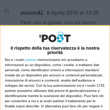
8 Aprile 2010 at 13:35
minimAL
Però non è giusto: non mi hanno
attaccato!
Voglio una “pagina contro” anche
io…
Il rispetto della tua riservatezza è la nostra
Ciao,
priorità
Alessandro
Noi e i nostri
partner
memorizziamo e/o accediamo a
informazioni su un dispositivo, come i cookie, e trattiamo dati
personali, come identificatori univoci e informazioni standard
inviate da un dispositivo per annunci e contenuti personalizzati,
misurazione di annunci e contenuti, analisi dell'audience e
8 Aprile 2010 at 15:01
nicoexp
sviluppo dei servizi.
Con la tua autorizzazione noi e i nostri 1733
partner possiamo utilizzare dati precisi di geolocalizzazione e
… mi risulta anche che l’editoriale
identificazione tramite la scansione del dispositivo. Puoi fare clic
del direttore in prima pagina riporti
per consentire a noi e ai nostri partner il trattamento per le
raffinate osservazioni sul lavoro de
finalità sopra descritte. In alternativa puoi fare clic per negare il