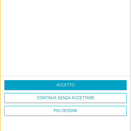
9 Aprile 2010 at 20:57
Damiano
@kriss “Libero vende” sono parole
grosse… Il giorno che vinceremo
(sembra impossibile, ma verrà)
toglieremo i finanziamenti ai giornali
e Libero scomparirà. Vabbè, mi sono
fatto prendere la mano… Ma è
l’entusiasmo per l’apertura ai
commenti di Luca.
ACCETTO
Commenti chiusi
CONTINUA SENZA ACCETTARE
POST PRECEDENTE
POST SUCCESSIVO
Addiritto dopo l’Osmannoro
Si comincia a ragionare
PIÙ OPZIONI