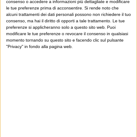
consenso o accedere a informazioni più dettagliate e modificare
L’Avvenire.
le tue preferenze prima di acconsentire.
Si rende noto che
alcuni trattamenti dei dati personali possono non richiedere il tuo
consenso, ma hai il diritto di opporti a tale trattamento. Le tue
preferenze si applicheranno solo a questo sito web. Puoi
8 Aprile 2010 at
Diego Belloni
modificare le tue preferenze o revocare il consenso in qualsiasi
momento tornando su questo sito e facendo clic sul pulsante
15:30
"Privacy" in fondo alla pagina web.
Tuttavia, diamo a Cesare quel che è
di Cesare: non era facile colmare il
vuoto di cialtroneria lasciato da
Feltri.
8 Aprile 2010 at 15:30
Pier Online
Oggi (e ieri e, con ogni probabilità,
anche domani) Repubblica, l’Unità, il