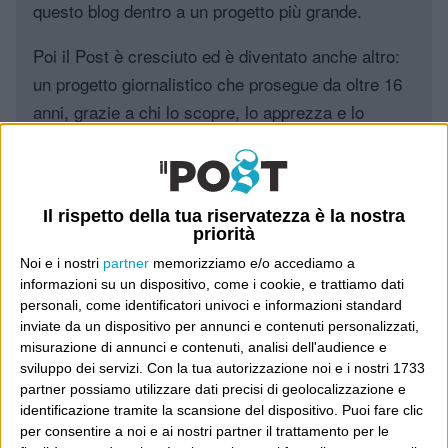
questo blog dentro a un progetto più grande.
Poi il Post è cresciuto ed è diventato anche altro:
un progetto giornalistico che prosegue da oltre 16
anni, grazie a chi lo scopre, lo apprezza e lo
consiglia in giro.
Leggi il Post, magari ti piace
Il rispetto della tua riservatezza è la nostra
priorità
Noi e i nostri
partner
memorizziamo e/o accediamo a
Luca Sofri
Wittgenstein
app store
,
applicazione iphone
,
informazioni su un dispositivo, come i cookie, e trattiamo dati
iphone
,
traduttore
,
word lens
personali, come identificatori univoci e informazioni standard
inviate da un dispositivo per annunci e contenuti personalizzati,
misurazione di annunci e contenuti, analisi dell'audience e
sviluppo dei servizi.
Con la tua autorizzazione noi e i nostri 1733
partner possiamo utilizzare dati precisi di geolocalizzazione e
3 COMMENTI SU “
WORD LENS
”
identificazione tramite la scansione del dispositivo. Puoi fare clic
per consentire a noi e ai nostri partner il trattamento per le