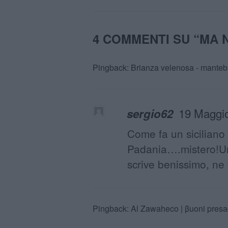
4 COMMENTI SU “
MA 
Pingback:
Brianza velenosa - manteb
19 Maggio
sergio62
Come fa un siciliano 
Padania….mistero!Un
scrive benissimo, ne 
Pingback:
Al Zawaheco | βuoni presa