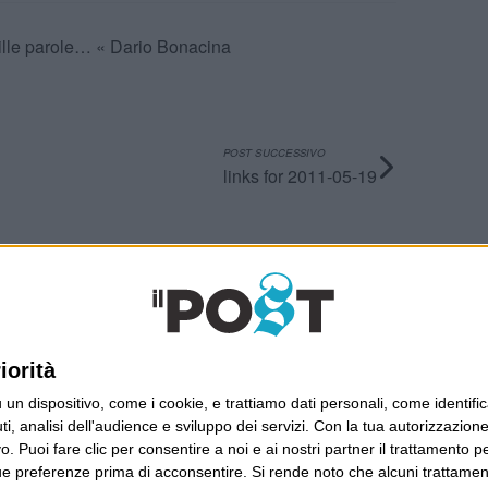
ille parole… « Dario Bonacina
POST SUCCESSIVO
links for 2011-05-19
Ultimi articoli
La sinistra de coccio
Don’t feed the trolls
iorità
A chi pensi, quando senti dire “patrimoniale”?
dispositivo, come i cookie, e trattiamo dati personali, come identifica
Con due pistole caricate a salve e un canestro di
, analisi dell'audience e sviluppo dei servizi.
Con la tua autorizzazione 
parole
 Puoi fare clic per consentire a noi e ai nostri partner il trattamento per 
Cinquantaquattro contro quarantasei
ue preferenze prima di acconsentire.
Si rende noto che alcuni trattament