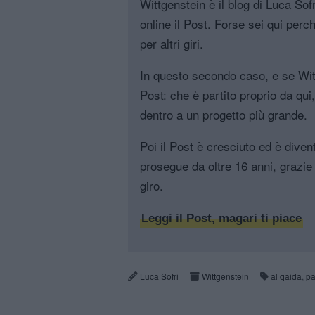
Wittgenstein è il blog di Luca Sofri
online il Post. Forse sei qui perch
per altri giri.
In questo secondo caso, e se Witt
Post: che è partito proprio da qui
dentro a un progetto più grande.
Poi il Post è cresciuto ed è diven
prosegue da oltre 16 anni, grazie 
giro.
Leggi il Post, magari ti piace
Luca Sofri
Wittgenstein
al qaida
,
pa