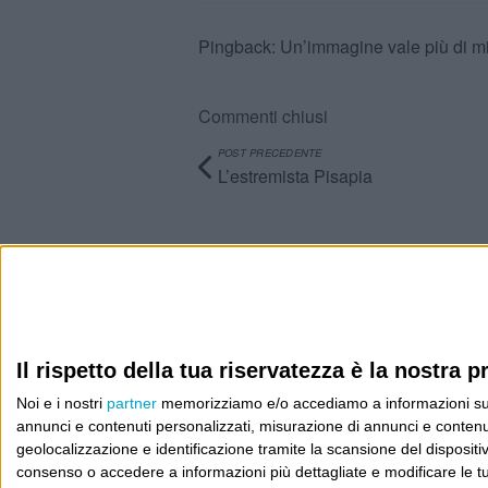
Pingback:
Un’immagine vale più di m
Commenti chiusi
POST PRECEDENTE
L’estremista Pisapia
Info
AI che scrive di Taylor Swift come se fossi io
Filologia di Wittgenstein
Il rispetto della tua riservatezza è la nostra pr
Noi e i nostri
partner
memorizziamo e/o accediamo a informazioni su un 
Cookie
annunci e contenuti personalizzati, misurazione di annunci e contenuti
geolocalizzazione e identificazione tramite la scansione del dispositivo.
Informativa sui cookie
consenso o accedere a informazioni più dettagliate e modificare le t