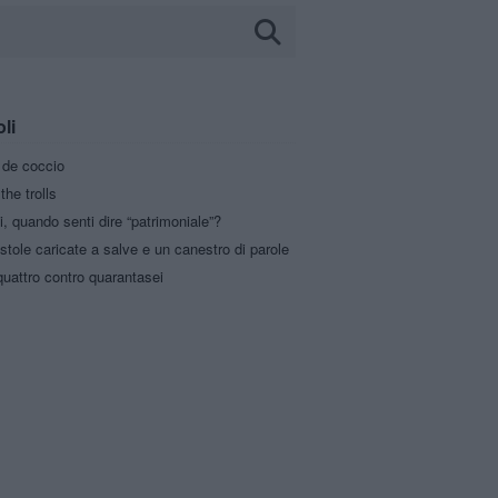
oli
a de coccio
the trolls
i, quando senti dire “patrimoniale”?
stole caricate a salve e un canestro di parole
uattro contro quarantasei