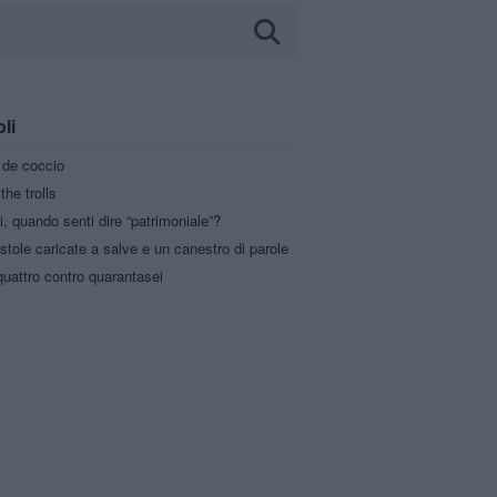
oli
a de coccio
the trolls
i, quando senti dire “patrimoniale”?
stole caricate a salve e un canestro di parole
uattro contro quarantasei