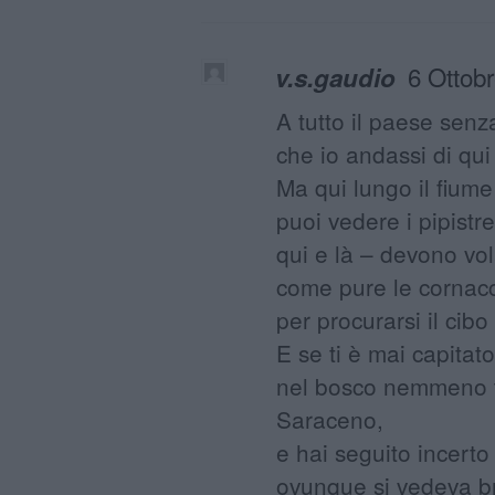
6 Ottob
v.s.gaudio
A tutto il paese sen
che io andassi di qui
Ma qui lungo il fiume
puoi vedere i pipistre
qui e là – devono vo
come pure le cornacc
per procurarsi il cibo
E se ti è mai capitato
nel bosco nemmeno t
Saraceno,
e hai seguito incerto
ovunque si vedeva bri