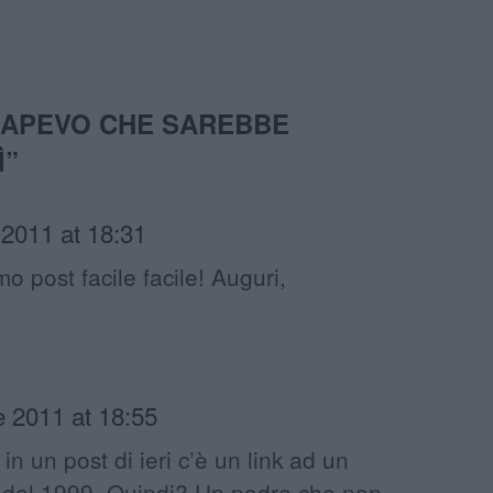
SAPEVO CHE SAREBBE
Ì
”
 2011 at 18:31
o post facile facile! Auguri,
e 2011 at 18:55
in un post di ieri c’è un link ad un
n del 1999. Quindi? Un padre che non