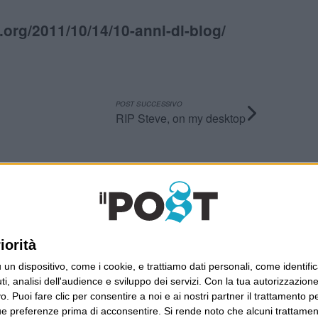
.org/2011/10/14/10-anni-di-blog/
POST SUCCESSIVO
RIP Steve, on my desktop
Ultimi articoli
La sinistra de coccio
iorità
Don’t feed the trolls
A chi pensi, quando senti dire “patrimoniale”?
dispositivo, come i cookie, e trattiamo dati personali, come identifica
Con due pistole caricate a salve e un canestro di
, analisi dell'audience e sviluppo dei servizi.
Con la tua autorizzazione 
parole
 Puoi fare clic per consentire a noi e ai nostri partner il trattamento per 
ue preferenze prima di acconsentire.
Si rende noto che alcuni trattament
Cinquantaquattro contro quarantasei