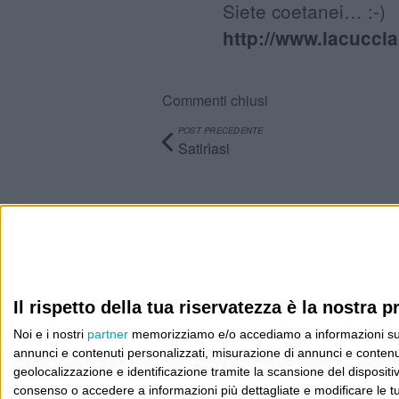
Siete coetanei… :-)
http://www.lacuccia
Commenti chiusi
POST PRECEDENTE
Satirìasi
Info
AI che scrive di Taylor Swift come se fossi io
Il rispetto della tua riservatezza è la nostra pr
Filologia di Wittgenstein
Noi e i nostri
partner
memorizziamo e/o accediamo a informazioni su un 
Cookie
annunci e contenuti personalizzati, misurazione di annunci e contenuti
geolocalizzazione e identificazione tramite la scansione del dispositivo.
Informativa sui cookie
consenso o accedere a informazioni più dettagliate e modificare le t