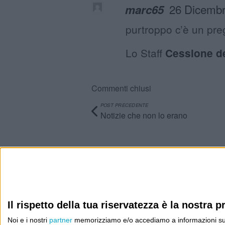
26 Dicembr
marc65
purtroppo c’è un preg
Lo Staff
Cessione d
Commenti chiusi
POST PRECEDENTE
Notizie che non lo erano
Info
AI che scrive di Taylor Swift come se fossi io
Il rispetto della tua riservatezza è la nostra pr
Filologia di Wittgenstein
Noi e i nostri
partner
memorizziamo e/o accediamo a informazioni su un 