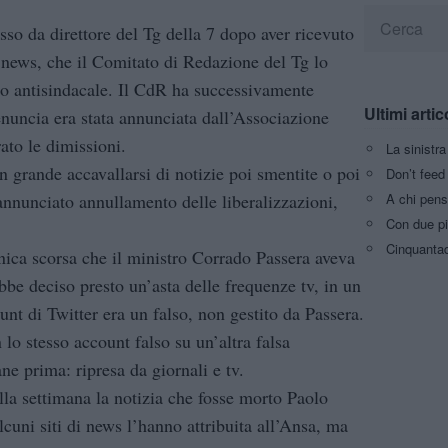
o da direttore del Tg della 7 dopo aver ricevuto
di news, che il Comitato di Redazione del Tg lo
o antisindacale. Il CdR ha successivamente
Ultimi artic
enuncia era stata annunciata dall’Associazione
to le dimissioni.
La sinistr
n grande accavallarsi di notizie poi smentite o poi
Don’t feed 
A chi pens
l’annunciato annullamento delle liberalizzazioni,
Con due pi
Cinquantaq
ca scorsa che il ministro Corrado Passera aveva
ebbe deciso presto un’asta delle frequenze tv, in un
nt di Twitter era un falso, non gestito da Passera.
lo stesso account falso su un’altra falsa
ne prima: ripresa da giornali e tv.
lla settimana la notizia che fosse morto Paolo
cuni siti di news l’hanno attribuita all’Ansa, ma