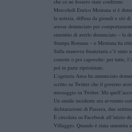
che ce ne fossero state conferme.
Mercoledì Enrico Mentana si è dimess
la notizia, diffusa da gionali e siti 
avesse denunciato per comportament
smentito di averlo denunciato – la d
Stampa Romana – e Mentana ha ritira
Sulla manovra finanziaria c’è stato u
corrette o poi capovolte: per tutte, 
poi in parte ripristinate.
L’agenzia Ansa ha annunciato domeni
scritto su Twitter che il governo avr
messaggio su Twitter. Ma quell’accou
Un simile incidente era avvenuto con 
dichiarazione di Passera, due settima
È circolata su Facebook all’inizio de
Villaggio. Quando è stata smentita al