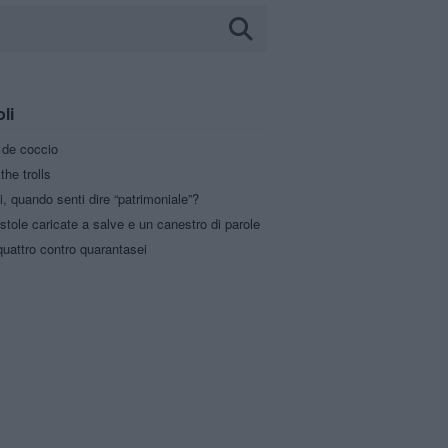
oli
a de coccio
the trolls
i, quando senti dire “patrimoniale”?
stole caricate a salve e un canestro di parole
uattro contro quarantasei