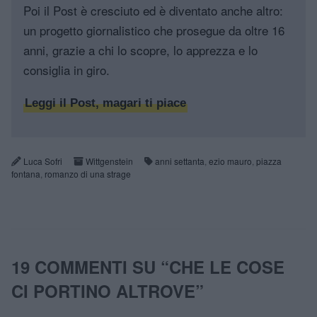
Poi il Post è cresciuto ed è diventato anche altro:
un progetto giornalistico che prosegue da oltre 16
anni, grazie a chi lo scopre, lo apprezza e lo
consiglia in giro.
Leggi il Post, magari ti piace
Luca Sofri
Wittgenstein
anni settanta
,
ezio mauro
,
piazza
fontana
,
romanzo di una strage
19 COMMENTI SU “
CHE LE COSE
CI PORTINO ALTROVE
”