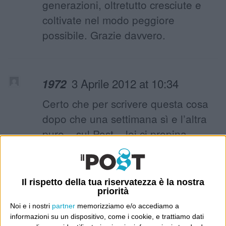
generazioni, oltretutto cresciute e
coltivate nel modo peggiore
possibile. Grazie davvero.
3 Aprile 2012 at 10:34
1972
Certo che per scrivere questa cosa
dopo che una settimana sì e l’altra
pure – sul Post – lei ci propina
l’opinione di suo padre su ogni
evento, ipotesi, opinione che
riguardi gli anni ’70, ecco ci vuole
Il rispetto della tua riservatezza è la nostra
priorità
una bella faccia da culo. Mi perdoni,
Noi e i nostri
partner
memorizziamo e/o accediamo a
ma vedo che nessuno glielo dice.
informazioni su un dispositivo, come i cookie, e trattiamo dati