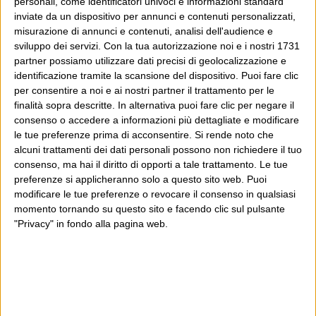
personali, come identificatori univoci e informazioni standard
Saluti.
inviate da un dispositivo per annunci e contenuti personalizzati,
misurazione di annunci e contenuti, analisi dell'audience e
Enzo Reale
sviluppo dei servizi.
Con la tua autorizzazione noi e i nostri 1731
partner possiamo utilizzare dati precisi di geolocalizzazione e
identificazione tramite la scansione del dispositivo. Puoi fare clic
per consentire a noi e ai nostri partner il trattamento per le
3 Aprile 2012 at 10:47
finalità sopra descritte. In alternativa puoi fare clic per negare il
nirvtl
consenso o accedere a informazioni più dettagliate e modificare
@Wiz.loz
le tue preferenze prima di acconsentire.
Si rende noto che
alcuni trattamenti dei dati personali possono non richiedere il tuo
SìSì, possibile, il mio non era un
consenso, ma hai il diritto di opporti a tale trattamento. Le tue
giudizio bene/male. Può proprio
preferenze si applicheranno solo a questo sito web. Puoi
modificare le tue preferenze o revocare il consenso in qualsiasi
essere che, soprattutto in un tempo
momento tornando su questo sito e facendo clic sul pulsante
storico dove ci si ritrova ad assere
"Privacy" in fondo alla pagina web.
già nati nel confronto globale, sia
più funzionale ad un abbassamento
del grado di conflitto una minor
fortificazione dei costrutti identitari,