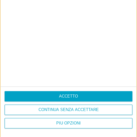
E per i regali di Natale
ACCETTO
CONTINUA SENZA ACCETTARE
PIÙ OPZIONI
Ultimi articoli