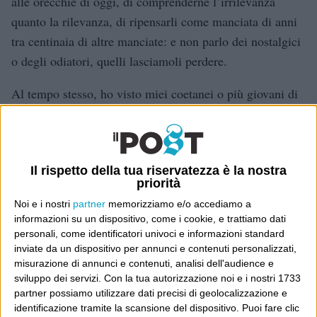
alle orecchie di oggi, di comprenderne l’irrilevanza
quanto la rilevanza, di ripensarli come manciata di anni
tra centinaia di altre manciate: e non parlo dei nostalgici
o degli odiatori, quelli lasciamoli perdere.
Al tempo stesso, ho visto miei coetanei o più giovani di
me appassionarsi giornalisticamente o letterariamente a
quel periodo e provare a raccontarlo: ma in questo caso
gravati da cliché e schematismi, oppure da
Il rispetto della tua riservatezza è la nostra
innamoramenti e distanze enormi. Come se studiassero il
priorità
medioevo, oppure le stagioni di Lost. Senza riuscire mai
Noi e i nostri
partner
memorizziamo e/o accediamo a
a capire come era, come era da dentro, se non
informazioni su un dispositivo, come i cookie, e trattiamo dati
collocando tutto in dinamiche letterarie prevedibili, a
personali, come identificatori univoci e informazioni standard
inviate da un dispositivo per annunci e contenuti personalizzati,
volte anche fondate ma nella maggior parte dei casi
misurazione di annunci e contenuti, analisi dell'audience e
superficiali. Senza esserci stati, insomma: figli per forza
sviluppo dei servizi.
Con la tua autorizzazione noi e i nostri 1733
di altre metriche.
partner possiamo utilizzare dati precisi di geolocalizzazione e
identificazione tramite la scansione del dispositivo. Puoi fare clic