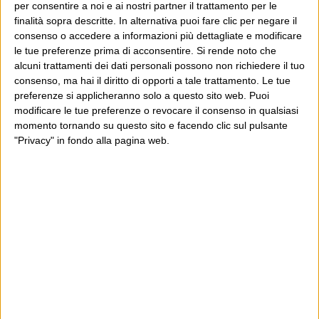
La riflessione mi interessa perché credo la si possa
per consentire a noi e ai nostri partner il trattamento per le
finalità sopra descritte. In alternativa puoi fare clic per negare il
estendere a molti altri contesti: nativi e tardivi digitali,
consenso o accedere a informazioni più dettagliate e modificare
per esempio. E che sia una buona lezione per le
le tue preferenze prima di acconsentire.
Si rende noto che
eccessive pretese di incasellamento e semplificazione
alcuni trattamenti dei dati personali possono non richiedere il tuo
consenso, ma hai il diritto di opporti a tale trattamento. Le tue
degli eventi: c’è sempre qualcosa che non avremo capito,
preferenze si applicheranno solo a questo sito web. Puoi
e quel qualcosa sarà importante. E “i conti con quel
modificare le tue preferenze o revocare il consenso in qualsiasi
passato” si chiudono – si sono già chiusi, per la maggior
momento tornando su questo sito e facendo clic sul pulsante
"Privacy" in fondo alla pagina web.
parte di noi – da soli, inevitabilmente: lasciandoci,
inevitabilmente, una palude di contraddizioni e versioni
diverse, e paragrafi semplificatori nei libri di storia.
Dove sei?
Wittgenstein è il blog di Luca Sofri, il fondatore e
direttore editoriale del giornale online il Post. Forse
sei qui perché conosci già il Post, o forse sei