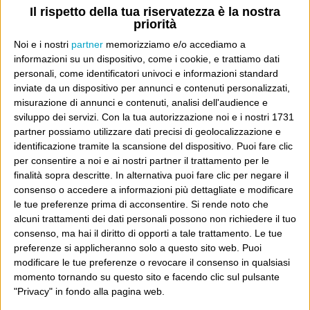
si eccitano umiliando camerieri,
Il rispetto della tua riservatezza è la nostra
priorità
come si può notare praticamente
Noi e i nostri
partner
memorizziamo e/o accediamo a
ogni volta che si va al ristorante o
informazioni su un dispositivo, come i cookie, e trattiamo dati
anche solo in pizzeria. Che dipenda
personali, come identificatori univoci e informazioni standard
inviate da un dispositivo per annunci e contenuti personalizzati,
dal retaggio fascista?
misurazione di annunci e contenuti, analisi dell'audience e
sviluppo dei servizi.
Con la tua autorizzazione noi e i nostri 1731
partner possiamo utilizzare dati precisi di geolocalizzazione e
identificazione tramite la scansione del dispositivo. Puoi fare clic
27 Giugno 2012 at
Esau Sanchez
per consentire a noi e ai nostri partner il trattamento per le
finalità sopra descritte. In alternativa puoi fare clic per negare il
13:43
consenso o accedere a informazioni più dettagliate e modificare
le tue preferenze prima di acconsentire.
Si rende noto che
Stalinismo, retaggio fascista,
alcuni trattamenti dei dati personali possono non richiedere il tuo
ristoranti… Ma poi, se la biografia
consenso, ma hai il diritto di opporti a tale trattamento. Le tue
preferenze si applicheranno solo a questo sito web. Puoi
era appena uscita, non stava in
modificare le tue preferenze o revocare il consenso in qualsiasi
bella mostra al centro del locale?
momento tornando su questo sito e facendo clic sul pulsante
"Privacy" in fondo alla pagina web.