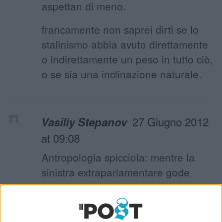
aspettan di meno.
francamente non saprei dirti se lo
stalinismo abbia avuto direttamente
o indirettamente un peso in tutto ciò,
o se sia una inclinazione naturale.
27 Giugno 2012
Vasiliy Stepanov
at 09:08
Antropologia spicciola: mentre la
sinistra extraparlamentare gode
nell’umiliare commessi di libreria,
forse per il retaggio stalinista, i
moderati e liberaldemocratici italiani