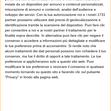
In caso si facesse, il Pd piazzerebbe
inviate da un dispositivo per annunci e contenuti personalizzati,
senz’altro Boccia.
misurazione di annunci e contenuti, analisi dell'audience e
sviluppo dei servizi.
Con la tua autorizzazione noi e i nostri 1731
partner possiamo utilizzare dati precisi di geolocalizzazione e
identificazione tramite la scansione del dispositivo. Puoi fare clic
per consentire a noi e ai nostri partner il trattamento per le
12 Settembre 2012 at
bobryder
finalità sopra descritte. In alternativa puoi fare clic per negare il
12:05
consenso o accedere a informazioni più dettagliate e modificare
le tue preferenze prima di acconsentire.
Si rende noto che
Questo dimostra solo il discredito a
alcuni trattamenti dei dati personali possono non richiedere il tuo
consenso, ma hai il diritto di opporti a tale trattamento. Le tue
cui oramai è giunta la politica.Sono
preferenze si applicheranno solo a questo sito web. Puoi
forse tra i pochi(vito che il pdl e il pd
modificare le tue preferenze o revocare il consenso in qualsiasi
momento tornando su questo sito e facendo clic sul pulsante
lo appoggiano, senza grandi
"Privacy" in fondo alla pagina web.
scossoni nelle loro basi) a non aver
auspicato un Governo Monti ma
elezioni e continuo a pensarlo.La
tecnocrazia non è la soluzione ma