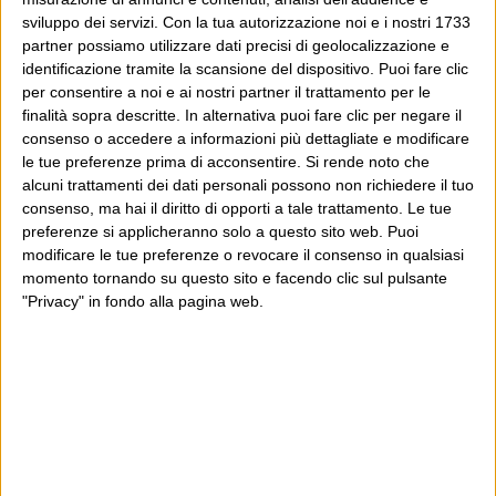
potrebbe piacerti anche il Post: che è partito
sviluppo dei servizi.
Con la tua autorizzazione noi e i nostri 1733
proprio da qui, e dal voler portare gli approcci di
partner possiamo utilizzare dati precisi di geolocalizzazione e
questo blog dentro a un progetto più grande.
identificazione tramite la scansione del dispositivo. Puoi fare clic
per consentire a noi e ai nostri partner il trattamento per le
finalità sopra descritte. In alternativa puoi fare clic per negare il
Poi il Post è cresciuto ed è diventato anche altro:
consenso o accedere a informazioni più dettagliate e modificare
un progetto giornalistico che prosegue da oltre 16
le tue preferenze prima di acconsentire.
Si rende noto che
anni, grazie a chi lo scopre, lo apprezza e lo
alcuni trattamenti dei dati personali possono non richiedere il tuo
consenso, ma hai il diritto di opporti a tale trattamento. Le tue
consiglia in giro.
preferenze si applicheranno solo a questo sito web. Puoi
modificare le tue preferenze o revocare il consenso in qualsiasi
Leggi il Post, magari ti piace
momento tornando su questo sito e facendo clic sul pulsante
"Privacy" in fondo alla pagina web.
Luca Sofri
Cartastampata
,
Vanity Fair
reality
,
talent show
,
tv
,
xfactor