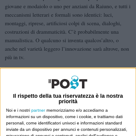
giovane e modaiolo o uno per anziani da Raiuno, e tutti i
meccanismi letterari e formali sono identici: luci,
montaggi, riprese, artificiosi colpi di scena, dialoghi,
costruzioni di drammaticità. C’è probabilmente una
manualistica. O qualcuno si inventa qualcos’altro, o
anche nel varietà leggero l’innovazione sarà altrove, non
più in tv.
Dove sei?
Wittgenstein è il blog di Luca Sofri, il fondatore e
Il rispetto della tua riservatezza è la nostra
direttore editoriale del giornale online il Post. Forse
priorità
sei qui perché conosci già il Post, o forse sei
Noi e i nostri
partner
memorizziamo e/o accediamo a
capitato qui per altri giri.
informazioni su un dispositivo, come i cookie, e trattiamo dati
personali, come identificatori univoci e informazioni standard
In questo secondo caso, e se Wittgenstein ti piace,
inviate da un dispositivo per annunci e contenuti personalizzati,
misurazione di annunci e contenuti, analisi dell'audience e