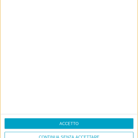
Ultimi articoli
La sinistra de coccio
Don’t feed the trolls
A chi pensi, quando senti dire “patrimoniale”?
Con due pistole caricate a salve e un canestro di parole
Cinquantaquattro contro quarantasei
ACCETTO
CONTINUA SENZA ACCETTARE