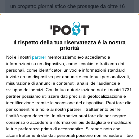
un progetto giornalistico che prosegue da oltre 16
anni, grazie a chi lo scopre, lo apprezza e lo
consiglia in giro.
Leggi il Post, magari ti piace
Il rispetto della tua riservatezza è la nostra
priorità
Noi e i nostri
partner
memorizziamo e/o accediamo a
Luca Sofri
Cartastampata
,
Vanity Fair
informazioni su un dispositivo, come i cookie, e trattiamo dati
personali, come identificatori univoci e informazioni standard
inviate da un dispositivo per annunci e contenuti personalizzati,
misurazione di annunci e contenuti, analisi dell'audience e
sviluppo dei servizi.
Con la tua autorizzazione noi e i nostri 1731
partner possiamo utilizzare dati precisi di geolocalizzazione e
4 COMMENTI SU “
BUONE NOTIZIE
”
identificazione tramite la scansione del dispositivo. Puoi fare clic
per consentire a noi e ai nostri partner il trattamento per le
finalità sopra descritte. In alternativa puoi fare clic per negare il
5 Dicembre 2012 at 12:27
Sergio
consenso o accedere a informazioni più dettagliate e modificare
le tue preferenze prima di acconsentire.
Si rende noto che
Ecco, magari la pubblicità si poteva
alcuni trattamenti dei dati personali possono non richiedere il tuo