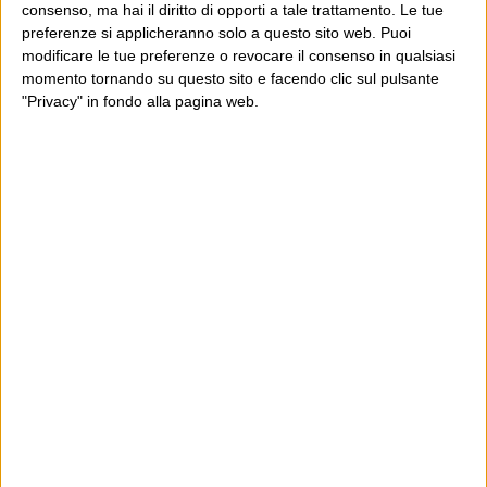
consenso, ma hai il diritto di opporti a tale trattamento. Le tue
evitare.
preferenze si applicheranno solo a questo sito web. Puoi
modificare le tue preferenze o revocare il consenso in qualsiasi
Prova ad immaginare un network
momento tornando su questo sito e facendo clic sul pulsante
privato USA che tra la risposta di
"Privacy" in fondo alla pagina web.
Romney e la replica di Obama
avesse mandato in onda la
pubblicità.
5 Dicembre 2012 at
marinabassi
12:36
soprattutto la pubblicità di una
supposta