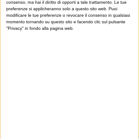
consenso, ma hai il diritto di opporti a tale trattamento. Le tue
Francamente appare del tutto
preferenze si applicheranno solo a questo sito web. Puoi
stucchevole questo insistere sulle
modificare le tue preferenze o revocare il consenso in qualsiasi
momento tornando su questo sito e facendo clic sul pulsante
parole, sui sensi nascosti (ma
"Privacy" in fondo alla pagina web.
ritenuti reali) delle parole usate, sui
detti, sugli incisi, e poi nell’attribuirsi
primati nella loro rivelazione.
Mi sembra un cedimento –
ovviamente inconsapevole ma forse
per questo ancor più significativo – a
quel modo di fare giornalismo
(ammesso che questo lo sia), che
benignamente potrei limitarmi a
definire autoreferenziale, criticato da
lei ieri e oggi.