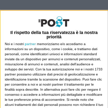
4 COMMENTI SU “
QUELLA-
PAROLA-LÀ
”
Il rispetto della tua riservatezza è la nostra
priorità
Noi e i nostri
partner
memorizziamo e/o accediamo a
1 Marzo 2013
ILSENSOCRITICO
informazioni su un dispositivo, come i cookie, e trattiamo dati
at 17:29
personali, come identificatori univoci e informazioni standard
inviate da un dispositivo per annunci e contenuti personalizzati,
Si spara sulla Croce Rossa così, è
misurazione di annunci e contenuti, analisi dell'audience e
sviluppo dei servizi.
Con la tua autorizzazione noi e i nostri 1733
ingiusto….
partner possiamo utilizzare dati precisi di geolocalizzazione e
identificazione tramite la scansione del dispositivo. Puoi fare clic
per consentire a noi e ai nostri partner il trattamento per le
finalità sopra descritte. In alternativa puoi fare clic per negare il
1 Marzo 2013 at
Mario Valentino
consenso o accedere a informazioni più dettagliate e modificare
le tue preferenze prima di acconsentire.
Si rende noto che
21:07
alcuni trattamenti dei dati personali possono non richiedere il tuo