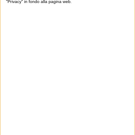
"Privacy" in fondo alla pagina web.
Leggi il Post, magari ti piace
Luca Sofri
Cartastampata
,
Gazzetta dello Sport
UN COMMENTO SU “
NOTIZIE CHE
NON LO ERANO
”
13 Maggio 2013 at
lorenzo68
11:51
Ha parlato in prima persona: