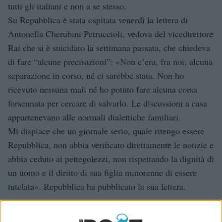
tutti gli italiani e non a se stesso.
Su Repubblica è stata ospitata venerdì la lettera di
Antonella Cherubini Petruccioli, vedova del vicedirettore
Rai che si è suicidato la settimana passata, che chiedeva
di fare “alcune precisazioni”: «Non c’era, fra noi, alcuna
separazione in corso, né ci sarebbe stata. Non ho
ricevuto nessuna mail né ho potuto fare alcuna corsa
forsennata per cercare di salvarlo. Le discussioni a casa
appartenevano alle normali dialettiche familiari.
Mi dispiace che un giornale serio, quale ritengo essere
Repubblica, non abbia verificato direttamente le notizie e
abbia ceduto ai pettegolezzi, non rispettando la dignità di
un uomo e il diritto di sua figlia minorenne di essere
tutelata». Repubblica ha pubblicato la sua lettera.