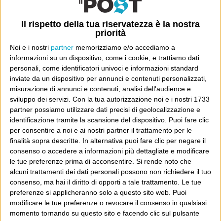
Dove sei?
Il rispetto della tua riservatezza è la nostra
priorità
Wittgenstein è il blog di Luca Sofri, il fondatore e
Noi e i nostri
partner
memorizziamo e/o accediamo a
direttore editoriale del giornale online il Post. Forse
informazioni su un dispositivo, come i cookie, e trattiamo dati
sei qui perché conosci già il Post, o forse sei
personali, come identificatori univoci e informazioni standard
inviate da un dispositivo per annunci e contenuti personalizzati,
capitato qui per altri giri.
misurazione di annunci e contenuti, analisi dell'audience e
sviluppo dei servizi.
Con la tua autorizzazione noi e i nostri 1733
In questo secondo caso, e se Wittgenstein ti piace,
partner possiamo utilizzare dati precisi di geolocalizzazione e
potrebbe piacerti anche il Post: che è partito
identificazione tramite la scansione del dispositivo. Puoi fare clic
per consentire a noi e ai nostri partner il trattamento per le
proprio da qui, e dal voler portare gli approcci di
finalità sopra descritte. In alternativa puoi fare clic per negare il
questo blog dentro a un progetto più grande.
consenso o accedere a informazioni più dettagliate e modificare
le tue preferenze prima di acconsentire.
Si rende noto che
Poi il Post è cresciuto ed è diventato anche altro:
alcuni trattamenti dei dati personali possono non richiedere il tuo
un progetto giornalistico che prosegue da oltre 16
consenso, ma hai il diritto di opporti a tale trattamento. Le tue
preferenze si applicheranno solo a questo sito web. Puoi
anni, grazie a chi lo scopre, lo apprezza e lo
modificare le tue preferenze o revocare il consenso in qualsiasi
consiglia in giro.
momento tornando su questo sito e facendo clic sul pulsante